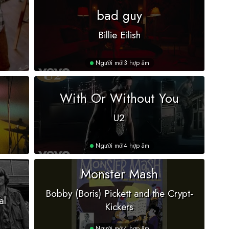
bad guy
Billie Eilish
Người mới
3 hợp âm
With Or Without You
U2
Người mới
4 hợp âm
Monster Mash
Bobby (Boris) Pickett and the Crypt-
al
Kickers
Người mới
4 hợp âm