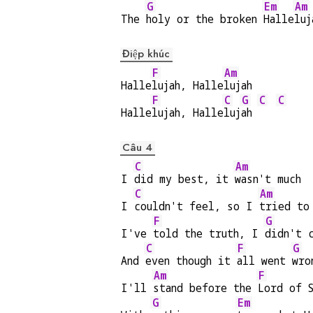
G
Em
Am
The 
holy or the broken 
Halle
luj
Điệp khúc
F
Am
Halle
lujah, Halle
lujah
F
C
G
C
C
Halle
lujah, Halle
luj
ah 
Câu 4
C
Am
I 
did my best, it 
wasn't much
C
Am
I 
couldn't feel, so I 
tried to
F
G
I've 
told the truth, I 
didn't 
C
F
G
And 
even though it 
all went 
wro
Am
F
I'll 
stand before the 
Lord of 
G
Em