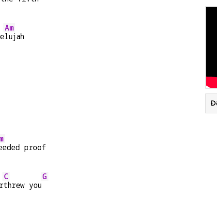
Am
le
lujah
Đ
m
eeded proof
C
G
r
threw you