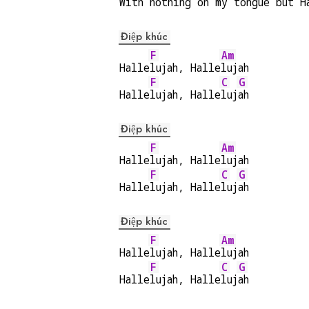
With 
nothing on my 
tongue but H
Điệp khúc
F
Am
Halle
lujah, Halle
lujah
F
C
G
Halle
lujah, Halle
luj
ah
Điệp khúc
F
Am
Halle
lujah, Halle
lujah
F
C
G
Halle
lujah, Halle
luj
ah
Điệp khúc
F
Am
Halle
lujah, Halle
lujah
F
C
G
Halle
lujah, Halle
luj
ah