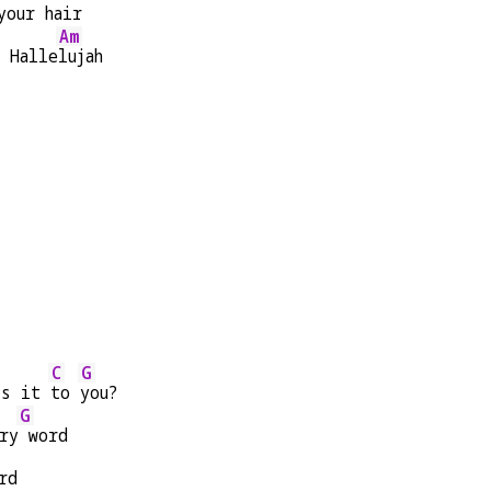
your hair
Am
 Halle
lujah
C
G
's it 
to 
you?
G
ry
 word
rd