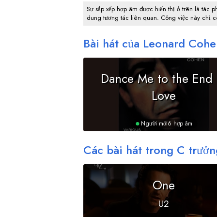
Sự sắp xếp hợp âm được hiển thị ở trên là tác p
dung tương tác liên quan. Công việc này chỉ 
Bài hát của Leonard Cohe
Dance Me to the End 
Love
Người mới
6 hợp âm
Các bài hát trong
C
trưởn
One
U2