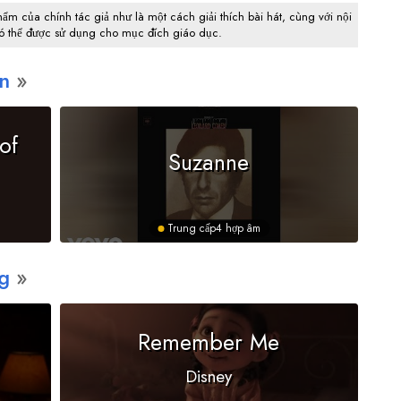
hẩm của chính tác giả như là một cách giải thích bài hát, cùng với nội
có thể được sử dụng cho mục đích giáo dục.
n
of
Suzanne
Trung cấp
4 hợp âm
g
Remember Me
Disney