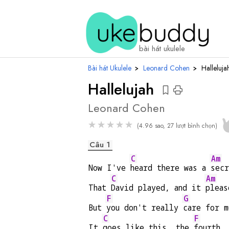
hợp
âm
bài hát ukulele
Bài hát Ukulele
›
Leonard Cohen
›
Halleluja
Hallelujah
Leonard Cohen
★
★
★
★
★
(4.96 sao, 27 lượt bình chọn)
Câu 1
C
Am
Now I've 
heard there was a 
secr
C
Am
That 
David played, and it 
pleas
F
G
But 
you don't really 
care for m
C
F
It 
goes like this, the 
fourth,