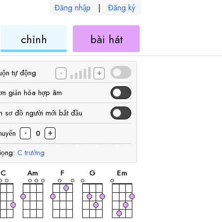
Đăng nhập
|
Đăng ký
ele
ukulele
ukulele
chỉnh
bài hát
-
+
uộn tự động
ơn giản hóa hợp âm
n sơ đồ người mới bắt đầu
-
+
huyển
0
iọng:
C
trưởng
hợp
hợp
hợp
hợp
hợp
âm
âm
âm
âm
âm
C
A
m
F
G
E
m