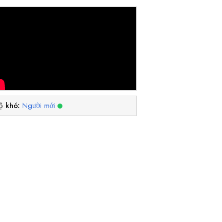
ộ khó:
Người mới