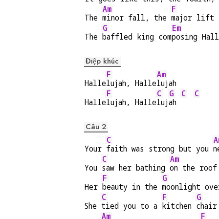
Am
F
The 
minor fall, the 
major lift
G
Em
The 
baffled king com
posing Hal
Điệp khúc
F
Am
Halle
lujah, Halle
lujah
F
C
G
C
C
Halle
lujah, Halle
luj
ah 
Câu 2
C
A
Your 
faith was strong but you 
n
C
Am
You 
saw her bathing 
on the roof
F
G
Her 
beauty in the 
moonlight ove
C
F
G
She 
tied you to a 
kitchen 
chair
Am
F