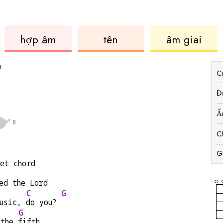
ukulele
hợp
ukul
hợp âm
tên
âm giai
âm
h
C
Đ
Ẩ
8
C
G
et chord
ed the Lord
C
G
usic, 
do you? 
G
 the 
fifth