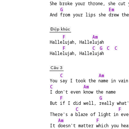
She 
broke your throne, she 
cut 
G
Em
And 
from your lips she 
drew the
Điệp khúc
F
Am
Halle
lujah, Halle
lujah
F
C
G
C
C
Halle
lujah, Halle
luj
ah 
Câu 3
C
Am
You 
say I took the 
name in vain
C
Am
I don't even 
know the name
F
G
But 
if I did well, 
really what
C
F
There's a 
blaze of light in
 eve
Am
F
It 
doesn't matter 
which you hea