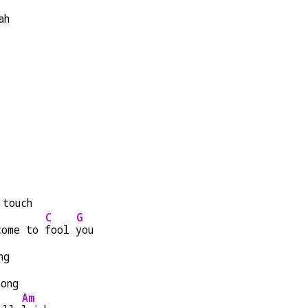
ah
 touch
C
G
come to 
fool 
you
ng
Song
Am