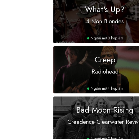
What's Up?
4 Non Blondes
Người mới
3 hợp âm
Creep
Radiohead
Người mới
4 hợp âm
Bad Moon Rising
Creedence Clearwater Reviv
Người mới
3 hợp âm