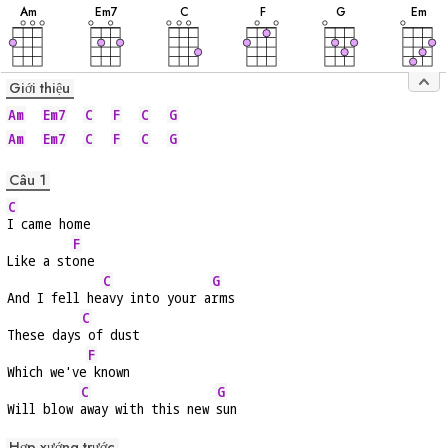
âm
âm
âm
âm
âm
âm
A
m
E
m7
C
F
G
E
m
Giới thiệu
Am
Em7
C
F
C
G
Am
Em7
C
F
C
G
Câu 1
C
I came home
F
Like a st
one
C
G
And I fell he
avy into your a
rms
C
These days
 of dust
F
Which we've
 known
C
G
Will blow 
away with this new 
sun
Hợp xướng trước