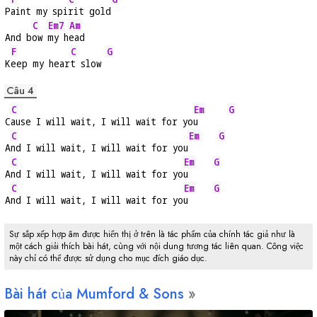
P
aint my spi
rit gold
C
Em7
Am
And b
ow 
my h
ead
F
C
G
K
eep my hear
t slow 
Câu 4
C
Em
G
C
ause I will wait, I will wait for yo
u      
C
Em
G
A
nd I will wait, I will wait for you
C
Em
G
A
nd I will wait, I will wait for yo
u     
C
Em
G
A
nd I will wait, I will wait for yo
u     
Sự sắp xếp hợp âm được hiển thị ở trên là tác phẩm của chính tác giả như là
một cách giải thích bài hát, cùng với nội dung tương tác liên quan. Công việc
này chỉ có thể được sử dụng cho mục đích giáo dục.
Bài hát của Mumford & Sons