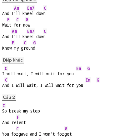
Am
Em7
C
And I
'll kn
eel dow
n
F
C
G
Wa
it f
or n
ow
Am
Em7
C
And 
I'll kn
eel dow
n
F
C
G
Know
 my g
roun
d
Điệp khúc
C
Em
G
I
 will wait, I will wait for you 
C
Em
G
A
nd I will wait, I will wait for you 
Câu 2
C
So break my step
F
And re
lent
C
G
You fo
rgave and I won't for
get