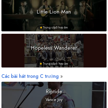
Little Lion Man
Trung cấp
5 hợp âm
Hopeless Wanderer
Trung cấp
6 hợp âm
Các bài hát trong
C
trưởng
Riptide
Vance Joy