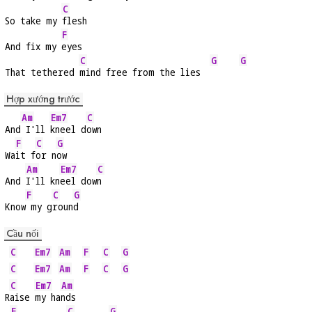
C
So take my 
flesh
F
And fix my 
eyes
C
G
G
That tethered 
mind free from the lies  
Hợp xướng trước
Am
Em7
C
And
 I'll 
kneel d
own
F
C
G
Wa
it f
or n
ow
Am
Em7
C
And 
I'll kn
eel dow
n
F
C
G
Know
 my g
roun
d
Cầu nối
C
Em7
Am
F
C
G
C
Em7
Am
F
C
G
C
Em7
Am
R
aise 
my ha
nds
F
C
G