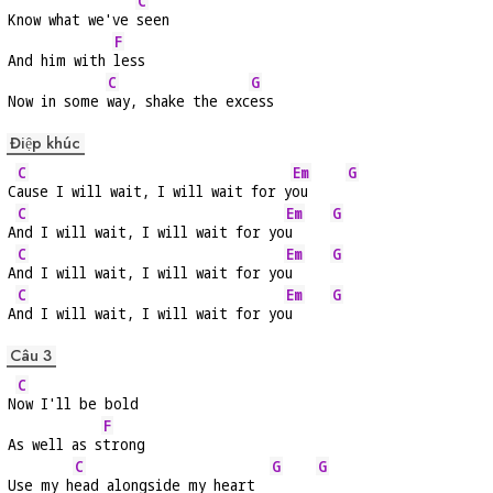
C
Know what we've 
seen
F
And him with 
less
C
G
Now in some 
way, shake the exc
ess
Điệp khúc
C
Em
G
C
ause I will wait, I will wait for y
ou     
C
Em
G
A
nd I will wait, I will wait for yo
u     
C
Em
G
A
nd I will wait, I will wait for yo
u     
C
Em
G
A
nd I will wait, I will wait for yo
u     
Câu 3
C
N
ow I'll be bold
F
As well as s
trong
C
G
G
Use my h
ead alongside my heart  