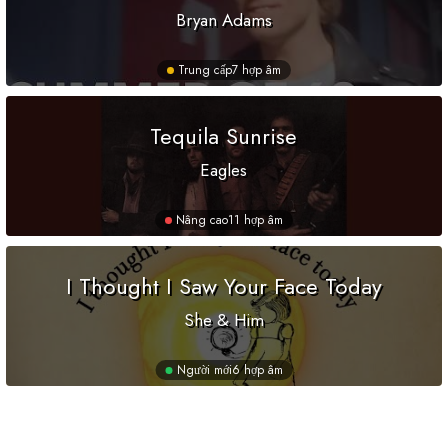
Bryan Adams
Trung cấp
7 hợp âm
Tequila Sunrise
Eagles
Nâng cao
11 hợp âm
I Thought I Saw Your Face Today
She & Him
Người mới
6 hợp âm