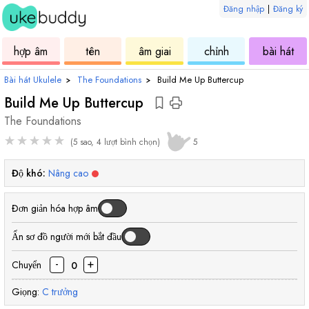
Đăng nhập
|
Đăng ký
âm
ukulele
hợp
ukulele
ukulele
uku
hợp âm
tên
âm giai
chỉnh
bài hát
âm
Bài hát Ukulele
›
The Foundations
›
Build Me Up Buttercup
Build Me Up Buttercup
The Foundations
★
★
★
★
★
(5 sao, 4 lượt bình chọn)
5
Độ khó:
Nâng cao
Đơn giản hóa hợp âm
Ẩn sơ đồ người mới bắt đầu
-
+
Chuyển
0
Giọng:
C
trưởng
hợp
hợp
hợp
hợp
hợp
hợp
hợp
hợp
hợp
hợp