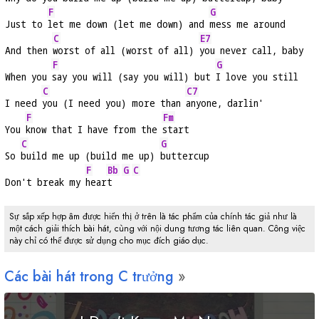
F
G
Just to 
let me down (let me down) and 
mess me around
C
E7
And then 
worst of all (worst of all) 
you never call, baby
F
G
When you 
say you will (say you will) but 
I love you still
C
C7
I need 
you (I need you) more than 
anyone, darlin'
F
Fm
You 
know that I have from the 
start
C
G
So 
build me up (build me up) 
buttercup
F
Bb
G
C
Don't break my 
hear
t  
Sự sắp xếp hợp âm được hiển thị ở trên là tác phẩm của chính tác giả như là
một cách giải thích bài hát, cùng với nội dung tương tác liên quan. Công việc
này chỉ có thể được sử dụng cho mục đích giáo dục.
Các bài hát trong
C
trưởng