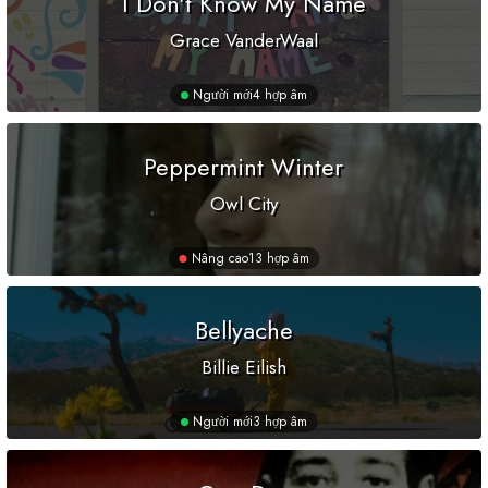
I Don't Know My Name
Grace VanderWaal
Người mới
4 hợp âm
Peppermint Winter
Owl City
Nâng cao
13 hợp âm
Bellyache
Billie Eilish
Người mới
3 hợp âm