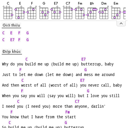
âm
âm
âm
âm
âm
âm
âm
âm
âm
âm
C
E
F
G
E
7
C
7
F
m
D
m
E
m
B
b
Giới thiệu
C
E
F
G
C
E7
F
G
Điệp khúc
C
E7
Why do you 
build me up (build me up) 
buttercup, baby
F
G
Just to 
let me down (let me down) and 
mess me around
C
E7
And then 
worst of all (worst of all) 
you never call, baby
F
G
When you 
say you will (say you will) but 
I love you still
C
C7
I need 
you (I need you) more than 
anyone, darlin'
F
Fm
You 
know that I have from the 
start
C
G
So 
build me up (build me up) 
buttercup