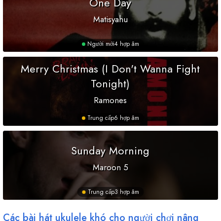
One Day
Matisyahu
Người mới
4 hợp âm
Merry Christmas (I Don't Wanna Fight
Tonight)
Ramones
Trung cấp
6 hợp âm
Sunday Morning
Maroon 5
Trung cấp
3 hợp âm
Các bài hát ukulele khó cho người chơi nâng