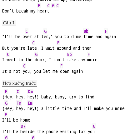
F
C
G
C
Don't break my 
hear
t 
Câu 1
C
G
Bb
F
"I'll be o
ver at t
en," you told me 
time and 
again
C
F
But you're la
te, I wait 
around and then
C
G
Bb
F
I 
went to the 
door, I can't 
take any 
more
C
F
It's not 
you, you let me 
down again
Hợp xướng trước
F
C
Dm
(
Hey, 
hey, 
hey!) baby, baby, try to find
G
Fm
Em
(
Hey, 
hey, 
hey!) a little time and I'll make you mine
F
I
'll be home
D7
G
I'll be 
beside the phone waiting for yo
u
G
G