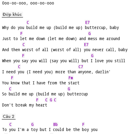
O
oo-oo-ooo, 
ooo-oo-ooo
Điệp khúc
C
E7
Why do you 
build me up (build me up) 
buttercup, baby
F
G
Just to 
let me down (let me down) and 
mess me around
C
E7
And then 
worst of all (worst of all) 
you never call, baby
F
G
When you 
say you will (say you will) but 
I love you still
C
C7
I need 
you (I need you) more than 
anyone, darlin'
F
Fm
You 
know that I have from the 
start
C
G
So 
build me up (build me up) 
buttercup
F
C
G
C
Don't break my 
hear
t 
Câu 2
C
G
Bb
F
To 
you I'm a 
toy but I 
could be the 
boy you