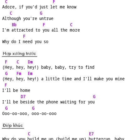
C
F
A
dore, if you'd just l
et me know
C
G
Alt
hough you're 
untrue
Bb
F
C
I'm 
attracted to 
you all the 
more
F
Why do I 
need you so
Hợp xướng trước
F
C
Dm
(
Hey, 
hey, 
hey!) baby, baby, try to find
G
Fm
Em
(
Hey, 
hey, 
hey!) a little time and I'll make you mine
F
I
'll be home
D7
G
I'll be 
beside the phone waiting for yo
u
G
G
O
oo-oo-ooo, 
ooo-oo-ooo
Điệp khúc
C
E7
Why do you 
build me up (build me up) 
buttercup, baby