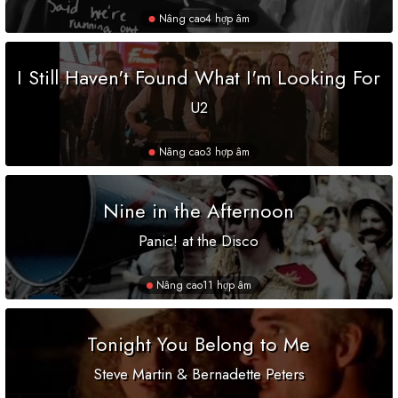
Nâng cao
4 hợp âm
I Still Haven't Found What I'm Looking For
U2
Nâng cao
3 hợp âm
Nine in the Afternoon
Panic! at the Disco
Nâng cao
11 hợp âm
Tonight You Belong to Me
Steve Martin & Bernadette Peters