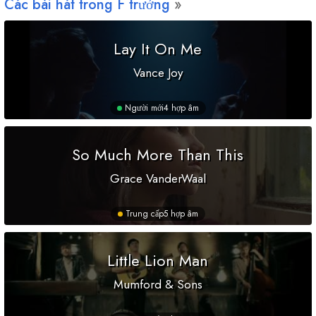
Các bài hát trong
F
trưởng
Lay It On Me
Vance Joy
Người mới
4 hợp âm
So Much More Than This
Grace VanderWaal
Trung cấp
5 hợp âm
Little Lion Man
Mumford & Sons