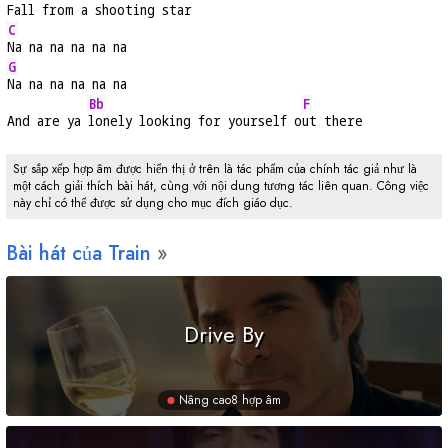
Fall from a shooting star
C
Na na na na na na
G
Na na na na na na
Bb
F
And are ya 
lonely looking for yourself o
ut there
Sự sắp xếp hợp âm được hiển thị ở trên là tác phẩm của chính tác giả như là
một cách giải thích bài hát, cùng với nội dung tương tác liên quan. Công việc
này chỉ có thể được sử dụng cho mục đích giáo dục.
Bài hát của Train
Drive By
Nâng cao
8 hợp âm