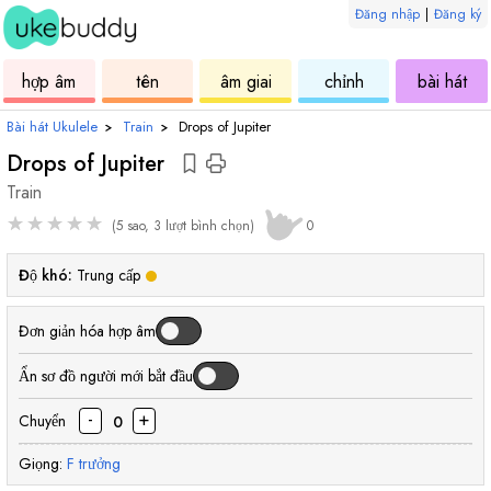
Đăng nhập
|
Đăng ký
âm
ukulele
hợp
ukulele
ukulele
uku
hợp âm
tên
âm giai
chỉnh
bài hát
âm
Bài hát Ukulele
›
Train
›
Drops of Jupiter
Drops of Jupiter
Train
★
★
★
★
★
(5 sao, 3 lượt bình chọn)
0
Độ khó:
Trung cấp
Đơn giản hóa hợp âm
Ẩn sơ đồ người mới bắt đầu
-
+
Chuyển
0
Giọng:
F
trưởng
hợp
hợp
hợp
hợp
hợp
hợp