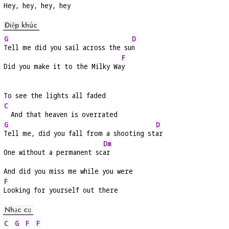
Hey, hey, hey, hey
Điệp khúc
G
D
Tell me did you sail across the su
n
F
Did you make it to the Milky Wa
y
To see the lights all faded
C
  And that heaven is overrated
G
D
Tell me, did you fall from a shooting st
ar
Dm
One without a permanent sc
ar
And did you miss me while you were
F
Looking for yourself out there
Nhạc cụ
C
G
F
F