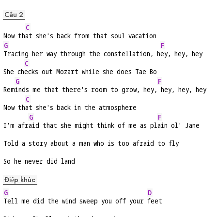
Câu 2
C
Now th
at she's back from that soul vacation
G
F
Tracing her way through the constellation, h
ey, hey, hey
C
She ch
ecks out Mozart while she does Tae Bo
G
F
Rem
inds me that there's room to grow, hey,
 hey, hey, hey
C
Now th
at she's back in the atmosphere
G
F
I'm afr
aid that she might think of me as pl
ain ol' Jane
Told a story about a man who is too afraid to fly
So he never did land
Điệp khúc
G
D
Tell me did the wind sweep you off your 
feet