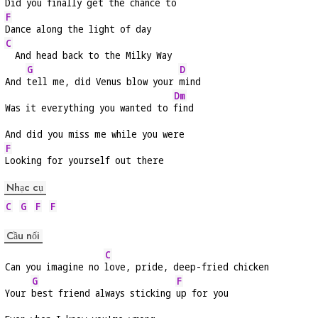
Did you finally get the chance to
F
Dance along the light of day
C
  And head back to the Milky Way
G
D
And 
tell me, did Venus blow your 
mind
Dm
Was it everything you wanted to 
find
And did you miss me while you were
F
Looking for yourself out there
Nhạc cụ
C
G
F
F
Cầu nối
C
Can you imagine no 
love, pride, deep-fried chicken
G
F
Your 
best friend always sticking 
up for you