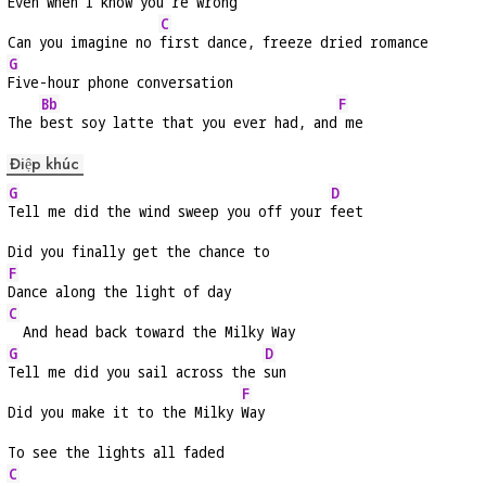
Even when I know you're wrong
C
Can you imagine no 
first dance, freeze dried romance
G
Five-hour phone conversation
Bb
F
The 
best soy latte that you ever had, and
 me
Điệp khúc
G
D
Tell me did the wind sweep you off your 
feet
Did you finally get the chance to
F
Dance along the light of day
C
  And head back toward the Milky Way
G
D
Tell me did you sail across the 
sun
F
Did you make it to the Milky 
Way
To see the lights all faded
C