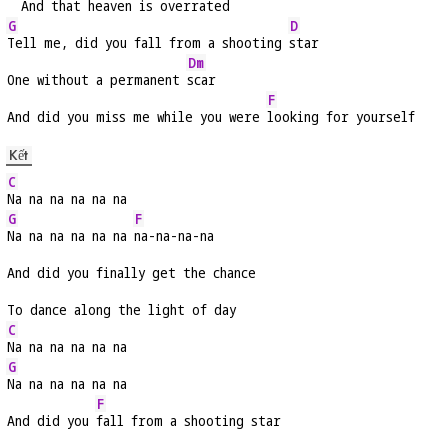
  And that heaven is overrated
G
D
Tell me, did you fall from a shooting 
star
Dm
One without a permanent 
scar
F
And did you miss me while you were 
looking for yourself
Kết
C
Na na na na na na
G
F
Na na na na na na 
na-na-na-na
And did you finally get the chance
To dance along the light of day
C
Na na na na na na
G
Na na na na na na
F
And did you 
fall from a shooting star