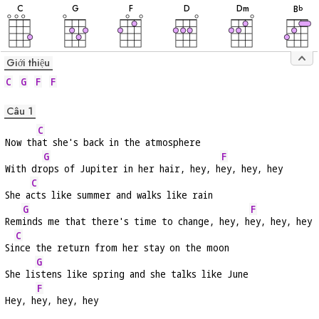
âm
âm
âm
âm
âm
âm
C
G
F
D
D
m
B
b
Giới thiệu
C
G
F
F
Câu 1
C
Now th
at she's back in the atmosphere
G
F
With dr
ops of Jupiter in her hair, hey, h
ey, hey, hey
C
She a
cts like summer and walks like rain
G
F
Rem
inds me that there's time to change, hey, h
ey, hey, hey
C
Si
nce the return from her stay on the moon
G
She li
stens like spring and she talks like June
F
Hey, h
ey, hey, hey