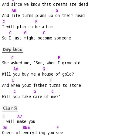
And 
since we know that 
dreams are dead
Am
G
And 
life turns plans up 
on their head
C
F
I will plan to 
be a bum
C
G
C
So 
I just 
might be
come someone
Điệp khúc
C
F
She 
asked me, "Son, when 
I grow old
Am
G
Will 
you buy me a 
house of gold?
C
F
And 
when your father 
turns to stone
C
G
C
Will 
you take 
care of 
me?"
Cầu nối
F
A7
I will 
make you
Dm
Bbm
F
Queen of 
everything you 
see