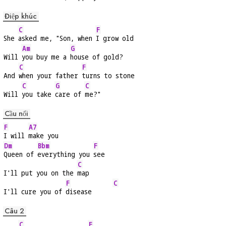
Điệp khúc
C
F
She 
asked me, "Son, when 
I grow old
Am
G
Will 
you buy me a 
house of gold?
C
F
And 
when your father 
turns to stone
C
G
C
Will 
you take 
care of 
me?"
Cầu nối
F
A7
I will 
make you
Dm
Bbm
F
Queen of 
everything you 
see
C
I'll put you on the 
map
F
C
I'll cure you of 
disease      
Câu 2
C
F