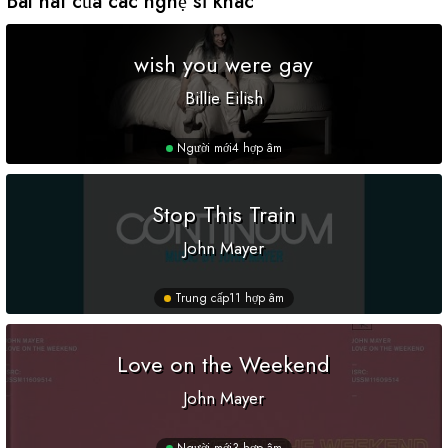
Bài hát của các nghệ sĩ khác
wish you were gay
Billie Eilish
Người mới
4 hợp âm
Stop This Train
John Mayer
Trung cấp
11 hợp âm
Love on the Weekend
John Mayer