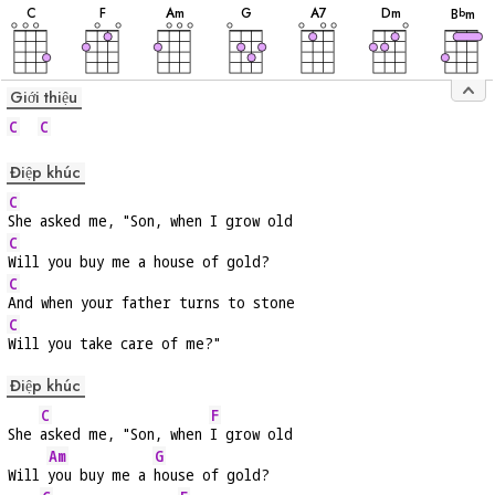
âm
âm
âm
âm
âm
âm
âm
C
F
A
m
G
A
7
D
m
B
m
b
Giới thiệu
C
C
Điệp khúc
C
She asked me, "Son, when I grow old
C
Will you buy me a house of gold?
C
And when your father turns to stone
C
Will you take care of me?"
Điệp khúc
C
F
She 
asked me, "Son, when 
I grow old
Am
G
Will 
you buy me a 
house of gold?