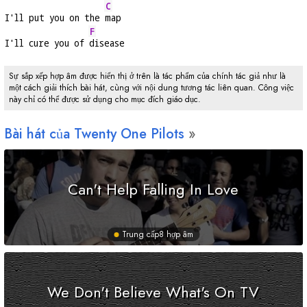
C
I'll put you on the 
map
F
I'll cure you of 
disease
Sự sắp xếp hợp âm được hiển thị ở trên là tác phẩm của chính tác giả như là
một cách giải thích bài hát, cùng với nội dung tương tác liên quan. Công việc
này chỉ có thể được sử dụng cho mục đích giáo dục.
Bài hát của Twenty One Pilots
Can't Help Falling In Love
Trung cấp
8 hợp âm
We Don't Believe What's On TV