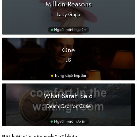
Million Reasons
Lady Gaga
Người mới
4 hợp âm
One
U2
Trung cấp
5 hợp âm
What Sarah Said
Death Cab for Cutie
Người mới
6 hợp âm