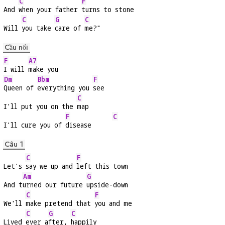
C
F
And 
when your father 
turns to stone
C
G
C
Will 
you take 
care of 
me?"
Cầu nối
F
A7
I will 
make you
Dm
Bbm
F
Queen of 
everything you 
see
C
I'll put you on the 
map
F
C
I'll cure you of 
disease      
Câu 1
C
F
Let's 
say we up and 
left this town
Am
G
And t
urned our future 
upside-down
C
F
We'll 
make pretend that 
you and me
C
G
C
Lived 
ever a
fter, 
happily