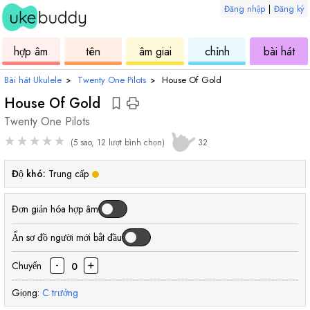
Đăng nhập
|
Đăng ký
âm
ukulele
hợp
ukulele
ukulele
uku
hợp âm
tên
âm giai
chỉnh
bài hát
âm
Bài hát Ukulele
›
Twenty One Pilots
›
House Of Gold
House Of Gold
Twenty One Pilots
★
★
★
★
★
(5 sao, 12 lượt bình chọn)
32
Độ khó:
Trung cấp
Đơn giản hóa hợp âm
Ẩn sơ đồ người mới bắt đầu
-
+
Chuyển
0
Giọng:
C
trưởng
hợp
hợp
hợp
hợp
hợp
hợp
hợ