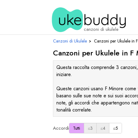
canzoni di ukulele
Canzoni di Ukulele
›
Canzoni per Ukulele in
F
Canzoni per Ukulele in
F
Questa raccolta comprende 3 canzoni, co
iniziare.
Queste canzoni usano
F
Minore come to
basano sulle sue note e sui suoi accor
note, gli accordi che appartengono natur
tonalità correlate.
Accordi
Tutti
≤3
≤4
≤5