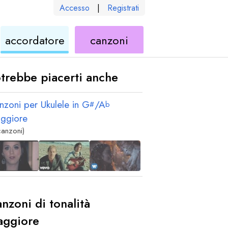
Accesso
|
Registrati
le
ukulele
di
accordatore
canzoni
ukulele
trebbe piacerti anche
nzoni per Ukulele in
G
/
A
#
b
ggiore
canzoni)
nzoni di tonalità
aggiore