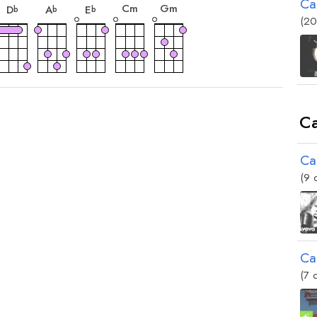
Ca
C
m
G
m
D
A
E
b
b
b
(20
Ca
Ca
(9 
Ca
(7 