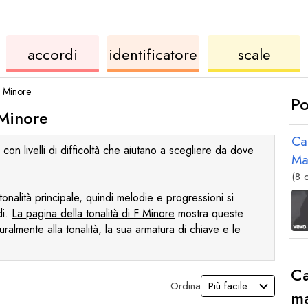
ukulele
di
ukule
accordi
identificatore
scale
accordi
Minore
Po
Minore
Ca
n livelli di difficoltà che aiutano a scegliere da dove
Ma
(8 
nalità principale, quindi melodie e progressioni si
di.
La pagina della tonalità di
F
Minore
mostra queste
almente alla tonalità, la sua armatura di chiave e le
Ca
Ordina
m