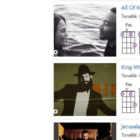
All Of 
Tonalità:
acc
F
m
King W
Tonalità:
acc
F
m
Jerusal
Tonalità:
acc