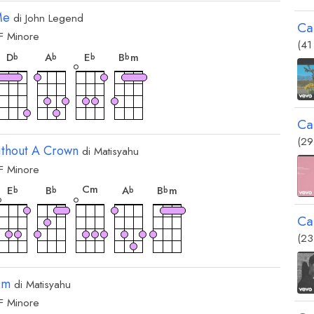
Me
di
John Legend
Ca
F
Minore
ordo
accordo
accordo
accordo
accordo
(41
D
A
E
B
m
b
b
b
b
Ca
(29
ithout A Crown
di
Matisyahu
F
Minore
ordo
accordo
accordo
accordo
accordo
accordo
C
m
E
B
A
B
m
b
b
b
b
Ca
(23
em
di
Matisyahu
F
Minore
ordo
accordo
accordo
accordo
accordo
accordo