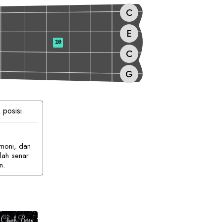
C
E
10
C
G
 posisi.
moni, dan
lah senar
n.