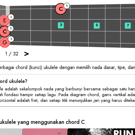
1
C
3
E
3
5
7
1
C
5
G
>
1
/
32
erbagai chord (kunci) ukulele dengan memilih nada dasar, tipe, dan
ord ukulele?
ele adalah sekelompok nada yang berbunyi bersama sebagai satu har
h fondasi hampir setiap lagu. Pada diagram chord, garis vertikal ada
rizontal adalah fret, dan setiap titik menunjukkan jari yang harus diteka
 ukulele yang menggunakan chord
C