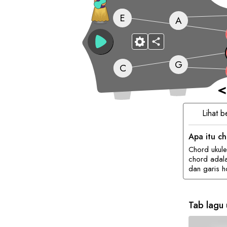
E
A
G
C
<
Lihat b
Apa itu ch
Chord ukul
chord adala
dan garis ho
Tab lagu