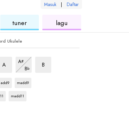
Masuk
|
Daftar
kulele
ukulele
ukulele
tuner
lagu
ord Ukulele
hord
chord
chord
A
#
chord
A
B
B
b
chord
chord
C
C
add9
madd9
rd
chord
C
11
madd11