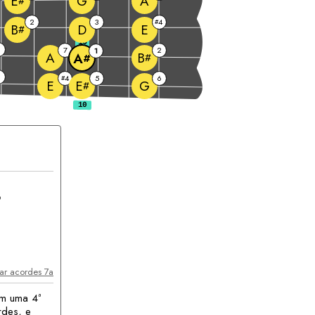
G
A
E
#
2
3
4
#
D
E
B
#
10
6
7
2
1
A
B
A
#
#
4
5
6
#
E
G
E
#
corde
ar acordes 7a
om uma 4ª
rdes, e