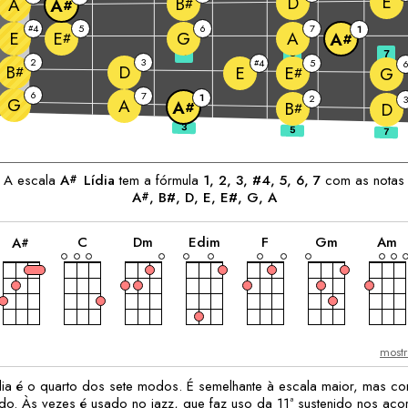
E
D
B
A
#
A
#
4
5
6
7
#
1
E
G
A
E
A
#
#
3
5
7
2
3
4
5
#
D
B
E
E
#
G
#
6
7
1
2
3
G
A
A
B
#
D
#
dentes:
A escala
A
Lídia
tem a fórmula
1, 2, 3, #4, 5, 6, 7
com as notas
#
A
, B#, 
D
, 
E
, E#, 
G
, 
A
#
acorde
acorde
acorde
acorde
acorde
acorde
a
C
D
m
E
dim
F
G
m
A
m
A
#
mostr
dia é o quarto dos sete modos. É semelhante à escala maior, mas c
ido. Às vezes é usado no jazz, que faz uso da 11ª sustenido nos aco