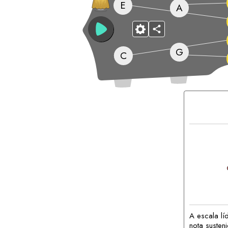
E
A
G
C
Acordes
Correspon
A escala lí
nota susten