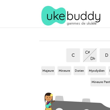
gammes de ukulélé
la
Japonais
la
Japo
la
Japonais
C
#
gamme
gam
gamme
la
Japonais
C
D
D
b
de
de
gamme
de
la
la
la
la
de
gamme
gamme
gamme
gamme
Majeure
Mineure
Dorien
Myxolydien
de
de
de
de
la
B
B
B
B
gamme
Mineure Pent
de
B