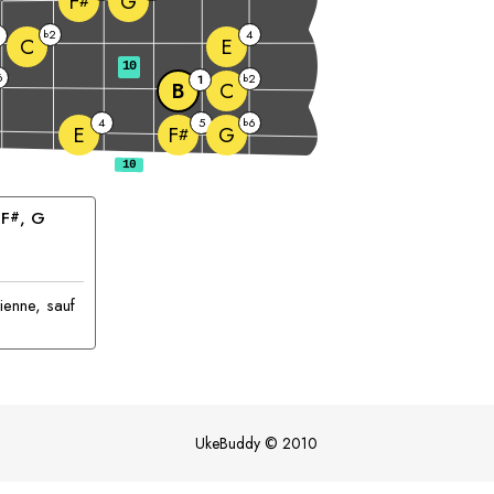
G
F
#
2
4
b
C
E
10
6
2
1
b
B
C
4
5
6
b
E
G
F
#
 
F
, 
G
#
ienne, sauf
UkeBuddy
©
2010