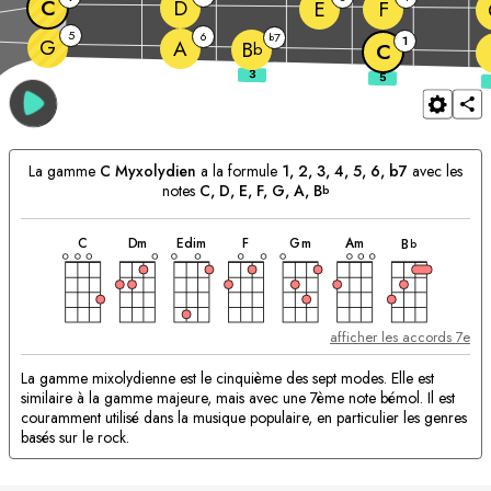
C
D
E
F
5
6
7
b
1
G
A
B
b
C
La gamme
C
Myxolydien
a la formule
1, 2, 3, 4, 5, 6, b7
avec les
notes
C
, 
D
, 
E
, 
F
, 
G
, 
A
, 
B
b
accord
accord
accord
accord
accord
accord
accord
Accords
C
D
m
E
dim
F
G
m
A
m
B
b
correspondants:
afficher les accords 7e
La gamme mixolydienne est le cinquième des sept modes. Elle est
similaire à la gamme majeure, mais avec une 7ème note bémol. Il est
couramment utilisé dans la musique populaire, en particulier les genres
basés sur le rock.