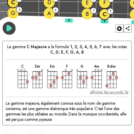
C
D
E
F
5
6
7
1
G
A
B
C
La gamme
C
Majeure
a la formule
1, 2, 3, 4, 5, 6, 7
avec les notes
C
, 
D
, 
E
, 
F
, 
G
, 
A
, 
B
accord
accord
accord
accord
accord
accord
accord
Accords
C
D
m
E
m
F
G
A
m
B
dim
correspondants:
afficher les accords 7e
La gamme majeure, également connue sous le nom de gamme
ionienne, est une gamme diatonique très populaire. C'est l'une des
gammes les plus utilisées au monde. Dans la musique occidentale, elle
est perçue comme joyeuse.