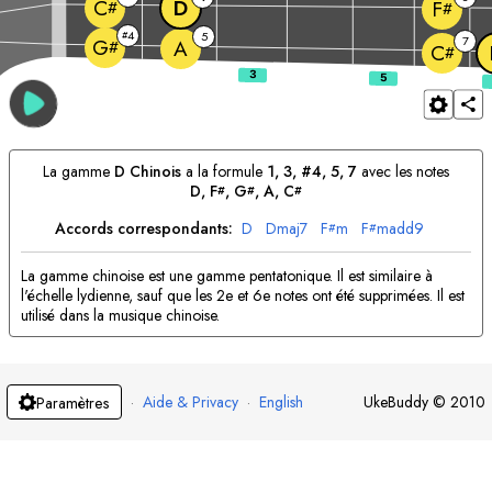
D
C
F
#
#
4
#
5
7
G
A
#
C
#
La gamme
D
Chinois
a la formule
1, 3, #4, 5, 7
avec les notes
D
, 
F
, 
G
, 
A
, 
C
#
#
#
Accords correspondants:
D
D
maj7
F
m
F
madd9
#
#
La gamme chinoise est une gamme pentatonique. Il est similaire à
l'échelle lydienne, sauf que les 2e et 6e notes ont été supprimées. Il est
utilisé dans la musique chinoise.
·
Aide & Privacy
·
English
UkeBuddy
©
2010
Paramètres