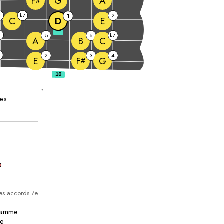
G
A
F
#
6
7
2
b
1
C
D
E
10
4
5
6
7
b
A
B
C
2
3
4
E
G
F
#
es
cord
les accords 7e
 gamme
ue