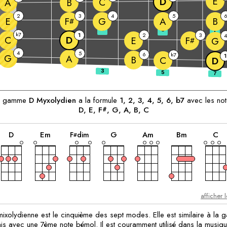
E
D
C
A
B
2
3
4
5
E
G
A
B
F
#
3
5
7
7
b
1
2
3
C
D
E
F
G
#
4
5
6
7
b
G
1
A
B
C
D
ants:
a gamme
D
Myxolydien
a la formule
1, 2, 3, 4, 5, 6, b7
avec les not
D
, 
E
, 
F
, 
G
, 
A
, 
B
, 
C
#
accord
accord
accord
accord
accord
ac
accord
D
E
m
G
A
m
B
m
C
F
dim
#
afficher 
xolydienne est le cinquième des sept modes. Elle est similaire à la
is avec une 7ème note bémol. Il est couramment utilisé dans la musiq