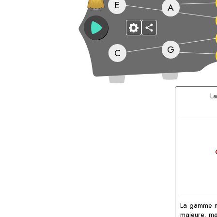
E
A
G
C
Accords
correspond
L
La gamme mi
majeure, ma