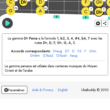
C
D
F
D
G
b
b
4
#
6
b
7
G
1
A
C
D
b
La gamme
D
Perse
a la formule
1, b2, 3, 4, #4, b6, 7
avec les
b
notes
D
, 
D
, 
F
, 
G
, 
G
, 
A
, 
C
b
b
Accords correspondants:
D
aug
D
7
D
F
6
F
G
m
b
b
G
dim
G
7sus2
G
7sus4
A
aug
b
La gamme persane est utilisée dans certaines musiques du Moyen-
Orient et de l'arabe.
·
Aide & Privacy
·
English
UkeBuddy
©
2010
Paramètres