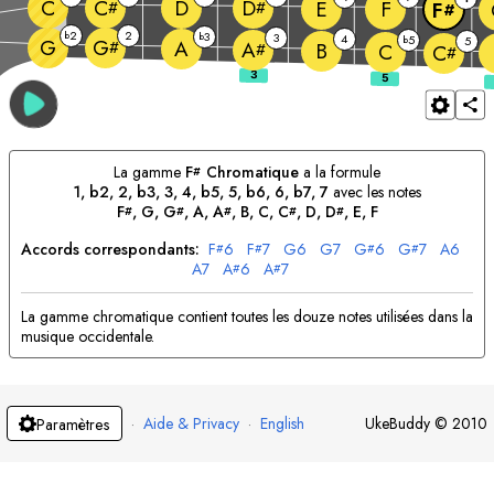
C
D
C
D
E
F
#
#
F
#
2
2
b
3
b
3
4
5
b
5
G
G
A
#
A
B
#
C
C
#
La gamme
F
Chromatique
a la formule
#
1, b2, 2, b3, 3, 4, b5, 5, b6, 6, b7, 7
avec les notes
F
, 
G
, 
G
, 
A
, 
A
, 
B
, 
C
, 
C
, 
D
, 
D
, 
E
, 
F
#
#
#
#
#
Accords correspondants:
F
6
F
7
G
6
G
7
G
6
G
7
A
6
#
#
#
#
A
7
A
6
A
7
#
#
La gamme chromatique contient toutes les douze notes utilisées dans la
musique occidentale.
·
Aide & Privacy
·
English
UkeBuddy
©
2010
Paramètres