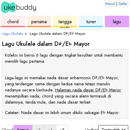
Masuk
|
Daftar
ukulele
chord
ukulele
ukulele
ukul
chord
penama
tangga
tuner
lagu
nada
Lagu Ukulele
›
Lagu Ukulele dalam
D
/
E
Mayor
#
b
Lagu Ukulele dalam
D
/
E
Mayor
#
b
Koleksi ini berisi 6 lagu dengan tingkat kesulitan untuk membantu
memilih lagu pertama.
Lagu-lagu ini memakai nada dasar enharmonis
D
/
E
Mayor,
#
b
yang terdengar sama dengan kedua nama tetapi menulis
nadanya secara berbeda.
Halaman nada dasar
D
/
E
Mayor
#
b
menampilkan nada, chord yang secara alami termasuk di
dalamnya, tanda mula, dan nada dasar terkait.
Catatan: Nada dasar ini lebih umum ditulis sebagai
E
Mayor.
b
Chord
Urutkan
Semua
≤3
≤4
≤5