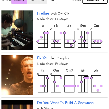
Fireflies
oleh
Owl City
Nada dasar:
E
Mayor
b
chord
chord
chord
chord
chord
G
m
C
m
B
E
A
b
b
b
Fix You
oleh
Coldplay
Nada dasar:
E
Mayor
b
chord
chord
chord
chord
chord
G
m
C
m7
E
B
A
b
b
b
Do You Want To Build A Snowman
oleh
Disney