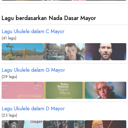
chord
chord
chord
chord
chord
B
A
B
sus4
D
m
G
m
b
b
Lagu berdasarkan Nada Dasar Mayor
Lagu Ukulele dalam
C
Mayor
chord
chord
chord
chord
(41 lagu)
B
6
E
maj9
A
m
D
m7
b
b
8
Lagu Ukulele dalam
G
Mayor
(29 lagu)
Lagu Ukulele dalam
D
Mayor
(23 lagu)