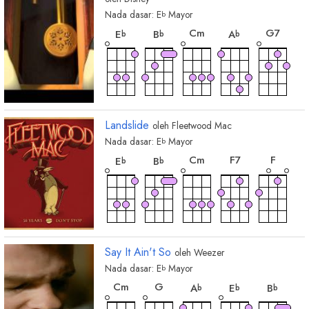
Nada dasar:
E
Mayor
b
chord
chord
chord
chord
chord
C
m
G
7
E
B
A
b
b
b
chord
B
7
b
Landslide
oleh
Fleetwood Mac
Nada dasar:
E
Mayor
b
chord
chord
chord
chord
chord
C
m
F
7
F
E
B
b
b
chord
chord
G
m
G
m7
Say It Ain't So
oleh
Weezer
Nada dasar:
E
Mayor
b
chord
chord
chord
chord
chord
C
m
G
A
E
B
b
b
b