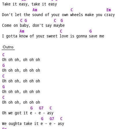
Take it e
asy, take it e
as
y
Am
C
Em
Don't let the 
sound of your own 
wheels make you c
razy
C
G
C
G
Come on 
ba
by, don't say 
may
be
Am
C
G
I gotta 
know of your sweet 
love is gonna 
save me
Outro
C
Oh oh oh, oh oh oh
G
Oh oh oh, oh oh oh
C
Oh oh oh, oh oh oh
G
Oh oh oh, oh oh oh
C
Oh oh oh, oh oh oh
G
G7
C
Oh we got it 
e - 
e - a
sy
G
G7
C
We oughta take it 
e - 
e - a
sy