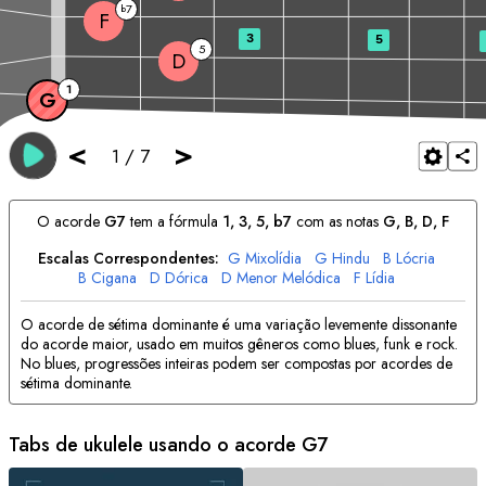
7
b
F
3
5
5
D
1
G
<
>
1
/
7
O acorde
G
7
tem a fórmula
1, 3, 5, b7
com as notas
G
, 
B
, 
D
, 
F
Escalas Correspondentes:
G
Mixolídia
G
Hindu
B
Lócria
B
Cigana
D
Dórica
D
Menor Melódica
F
Lídia
O acorde de sétima dominante é uma variação levemente dissonante
do acorde maior, usado em muitos gêneros como blues, funk e rock.
No blues, progressões inteiras podem ser compostas por acordes de
sétima dominante.
Tabs de ukulele usando o acorde
G
7