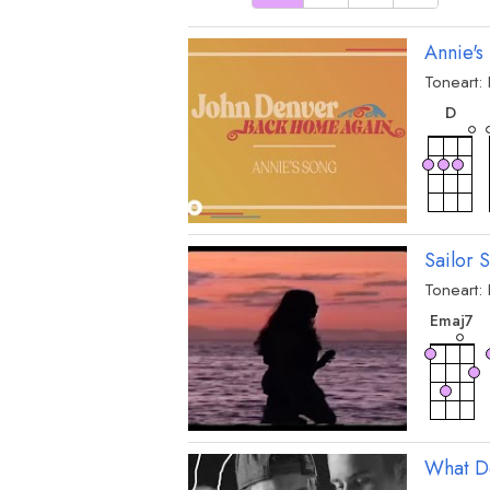
Annie's
Toneart:
akk
D
akk
A
7
Sailor 
Toneart:
ak
E
maj7
What D