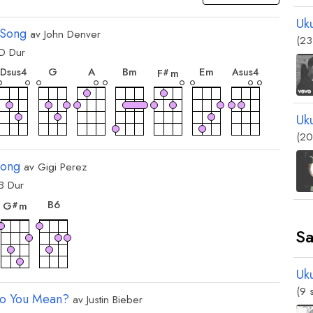
Uk
 Song
av
John Denver
(23
D
Dur
ord
akkord
akkord
akkord
akkord
akkord
akkord
akkord
G
A
B
m
E
m
D
sus4
A
sus4
F
m
#
Uk
ord
(20
Song
av
Gigi Perez
B
Dur
akkord
akkord
kord
B
6
G
m
#
Sa
Uk
(9 
o You Mean?
av
Justin Bieber