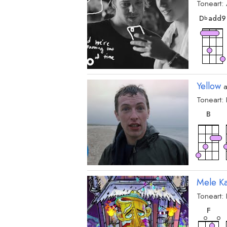
Toneart:
D
add9
b
Yellow
Toneart:
akk
B
Mele Ka
Toneart:
akk
F