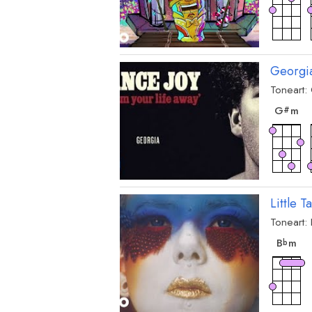
akk
G
7
Georgi
Toneart:
ak
G
m
#
Little Ta
Toneart:
ak
B
m
b