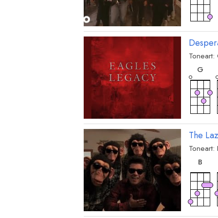
Desper
Toneart:
akk
G
akk
D
The La
Toneart:
akk
B