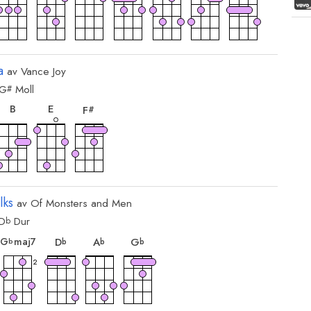
ord
a
av
Vance Joy
G
Moll
#
kord
akkord
akkord
akkord
B
E
F
#
lks
av
Of Monsters and Men
D
Dur
b
kord
akkord
akkord
akkord
akkord
G
maj7
D
A
G
b
b
b
b
2