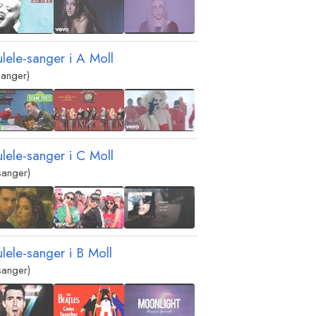
ulele-sanger i
A
Moll
sanger)
ulele-sanger i
C
Moll
sanger)
ulele-sanger i
B
Moll
sanger)