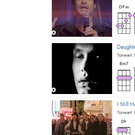
D
m
#
Daught
Toneart:
ak
B
m7
ak
D
sus2
I Still
Toneart:
akk
D
b