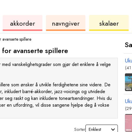
ukulele
akkord
ukulele
akkorder
navngiver
skalaer
 avanserte spillere
Sa
for avanserte spillere
Uk
 med vanskelighetsgrader som gjør det enklere å velge
(41
illere som ønsker å utvikle ferdighetene sine videre. De
 inkludert barré-akkorder, jazz-voicings og utvidede
 seg raskt og kan inkludere toneartsendringer. Hvis du
Uk
er en utfordring, vil disse sangene hjelpe deg å vokse
(29
Sorter