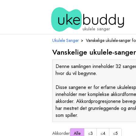
ukulele sanger
Ukulele Sanger
›
Vanskelige ukulele-sanger for
Vanskelige ukulele-sanger 
Denne samlingen inneholder 32 sanger
hvor du vil begynne.
Disse sangene er for erfarne ukulelesp
inneholder mer komplekse akkordformer,
akkorder. Akkordprogresjonene beveger
har mestret det grunnleggende og ønsk
som spiller.
Akkorder
Alle
≤3
≤4
≤5