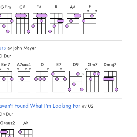
B
F
G
m
C
F
A
#
#
#
#
ers
av
John Mayer
D
Dur
kord
akkord
akkord
akkord
akkord
akkord
akkord
akkord
E
m7
D
E
7
D
9
G
m7
A
7sus4
D
maj7
2
kord
akkord
C
7sus4
 Haven't Found What I'm Looking For
av
U2
D
Dur
b
ord
akkord
akkord
G
sus2
A
b
b