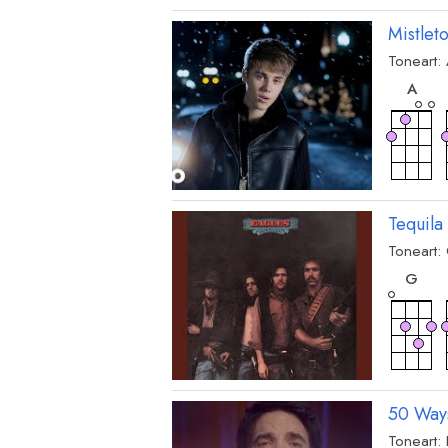
Mistlet
Toneart:
akk
A
Tequila
Toneart:
akk
G
akk
B
50 Way
Toneart:
ak