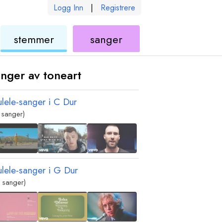
Logg Inn
|
Registrere
ukulele
ukulele
stemmer
sanger
nger av toneart
ulele-sanger i
C
Dur
 sanger)
ulele-sanger i
G
Dur
 sanger)