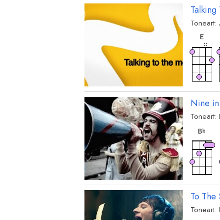
Talking
Toneart:
akk
E
Nine in
Toneart:
akk
B
b
akk
B
To The 
Toneart:
akk