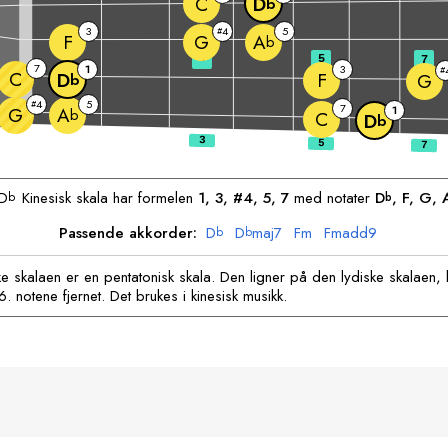
C
D
b
3
4
5
#
F
G
A
b
3
5
7
7
1
3
#
C
F
D
G
b
4
5
#
7
G
1
A
b
C
D
b
D
Kinesisk skala har formelen
1, 3, #4, 5, 7
med notater
D
, 
F
, 
G
, 
b
b
Passende akkorder:
D
D
maj7
F
m
F
madd9
b
b
e skalaen er en pentatonisk skala. Den ligner på den lydiske skalaen, b
 notene fjernet. Det brukes i kinesisk musikk.