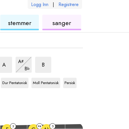
Logg Inn
|
Registrere
ukulele
ukulele
stemmer
sanger
inesisk
Kinesisk
Kinesisk
A
#
kala
skala
skala
Kinesisk
A
B
B
b
skala
Db
skala
Db
skala
Db
skala
Dur Pentatonisk
Moll Pentatonisk
Persisk
3
4
5
#