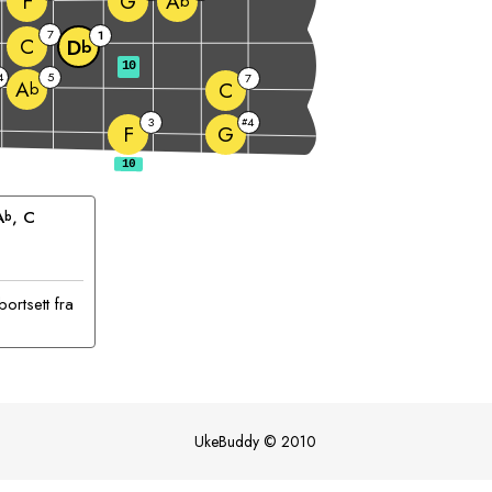
F
G
A
b
7
1
C
D
b
10
4
5
7
A
C
b
3
4
#
F
G
A
, 
C
b
ortsett fra
UkeBuddy
©
2010