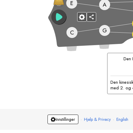
E
A
G
C
Den
Den kinesisk
med 2. og 6.
·
Hjelp & Privacy
·
English
Innstillinger