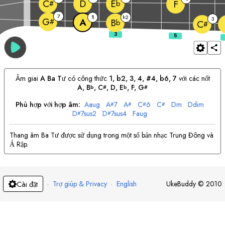
D
C
E
F
#
b
7
1
2
b
3
G
A
#
B
b
C
#
Âm giai
A
Ba Tư
có công thức
1, b2, 3, 4, #4, b6, 7
với các nốt
A
, 
B
, 
C
, 
D
, 
E
, 
F
, 
G
b
#
b
#
Phù hợp với hợp âm:
A
aug
A
7
A
C
6
C
D
m
D
dim
#
#
#
#
D
7sus2
D
7sus4
F
aug
#
#
Thang âm Ba Tư được sử dụng trong một số bản nhạc Trung Đông và
Ả Rập.
·
Trợ giúp & Privacy
·
English
UkeBuddy
©
2010
Cài đặt