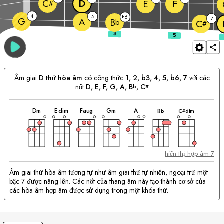
D
C
E
F
#
4
5
6
b
7
G
A
B
b
C
#
Âm giai
D
thứ hòa âm
có công thức
1, 2, b3, 4, 5, b6, 7
với các
nốt
D
, 
E
, 
F
, 
G
, 
A
, 
B
, 
C
b
#
hợp
hợp
hợp
hợp
hợp
hợp
hợp
Phù
âm
âm
âm
âm
âm
âm
âm
D
m
E
dim
F
aug
G
m
A
C
dim
B
b
#
hợp
với
hợp
âm:
hiển thị hợp âm 7
Âm giai thứ hòa âm tương tự như âm giai thứ tự nhiên, ngoại trừ một
bậc 7 được nâng lên. Các nốt của thang âm này tạo thành cơ sở của
các hòa âm hợp âm được sử dụng trong một khóa thứ.