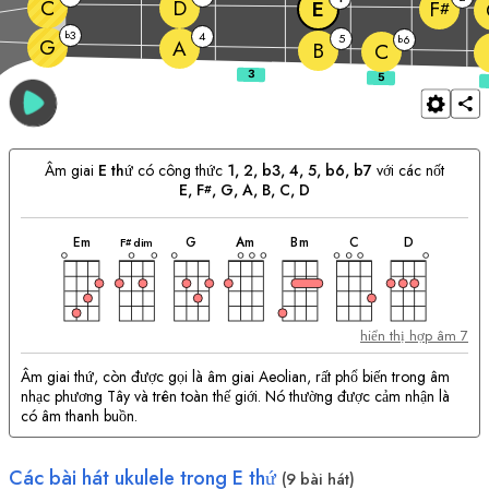
C
D
E
F
#
3
b
4
5
6
b
G
A
B
C
Âm giai
E
thứ
có công thức
1, 2, b3, 4, 5, b6, b7
với các nốt
E
, 
F
, 
G
, 
A
, 
B
, 
C
, 
D
#
hợp
hợp
hợp
hợp
hợp
hợp
hợp
Phù
âm
âm
âm
âm
âm
âm
âm
E
m
G
A
m
B
m
C
D
F
dim
#
hợp
với
hợp
âm:
hiển thị hợp âm 7
Âm giai thứ, còn được gọi là âm giai Aeolian, rất phổ biến trong âm
nhạc phương Tây và trên toàn thế giới. Nó thường được cảm nhận là
có âm thanh buồn.
Các bài hát ukulele trong
E
thứ
(9 bài hát)