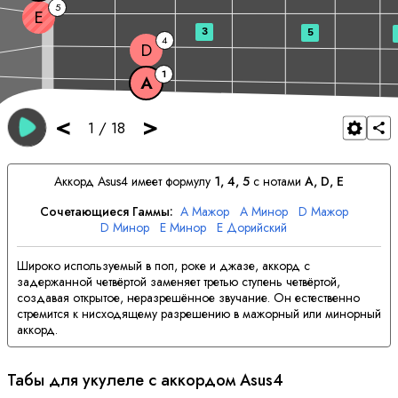
5
E
3
5
4
D
1
A
<
>
1
/
18
Аккорд
A
sus4 имеет формулу
1, 4, 5
с нотами
A
, 
D
, 
E
Сочетающиеся Гаммы:
A
Мажор
A
Минор
D
Мажор
D
Минор
E
Минор
E
Дорийский
Широко используемый в поп, роке и джазе, аккорд с
задержанной четвёртой заменяет третью ступень четвёртой,
создавая открытое, неразрешённое звучание. Он естественно
стремится к нисходящему разрешению в мажорный или минорный
аккорд.
Табы для укулеле с аккордом
A
sus4