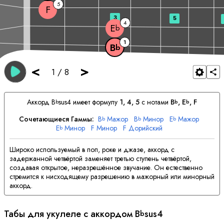
5
F
3
5
4
E
b
1
B
b
<
>
1
/
8
Аккорд
B
sus4 имеет формулу
1, 4, 5
с нотами
B
, 
E
, 
F
b
b
b
Сочетающиеся Гаммы:
B
Мажор
B
Минор
E
Мажор
b
b
b
E
Минор
F
Минор
F
Дорийский
b
Широко используемый в поп, роке и джазе, аккорд с
задержанной четвёртой заменяет третью ступень четвёртой,
создавая открытое, неразрешённое звучание. Он естественно
стремится к нисходящему разрешению в мажорный или минорный
аккорд.
Табы для укулеле с аккордом
B
sus4
b