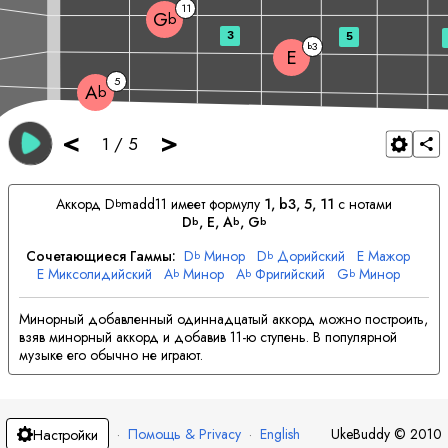
11
G
b
3
5
3
b
E
5
A
b
<
>
1
/
5
Аккорд
D
madd11 имеет формулу
1, b3, 5, 11
с нотами
b
D
, 
E
, 
A
, 
G
b
b
b
Сочетающиеся Гаммы:
D
Минор
D
Дорийский
E
Мажор
b
b
E
Миксолидийский
A
Минор
A
Фригийский
G
Минор
b
b
b
G
Дорийский
b
Минорный добавленный одиннадцатый аккорд можно построить,
взяв минорный аккорд и добавив 11-ю ступень. В популярной
музыке его обычно не играют.
·
Помощь & Privacy
·
English
UkeBuddy
©
2010
Настройки