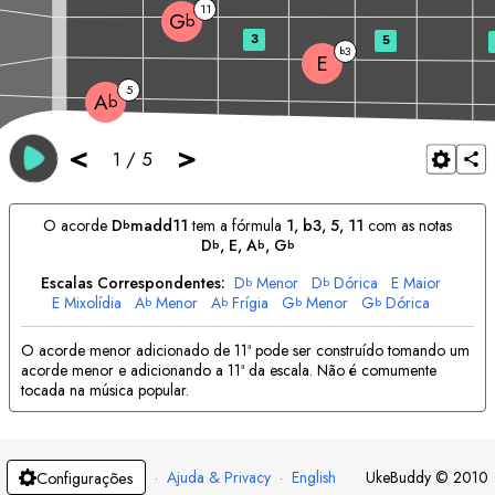
11
G
b
3
5
3
b
E
5
A
b
<
>
1
/
5
O acorde
D
madd11
tem a fórmula
1, b3, 5, 11
com as notas
b
D
, 
E
, 
A
, 
G
b
b
b
Escalas Correspondentes:
D
Menor
D
Dórica
E
Maior
b
b
E
Mixolídia
A
Menor
A
Frígia
G
Menor
G
Dórica
b
b
b
b
O acorde menor adicionado de 11ª pode ser construído tomando um
acorde menor e adicionando a 11ª da escala. Não é comumente
tocada na música popular.
·
Ajuda & Privacy
·
English
UkeBuddy
©
2010
Configurações