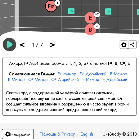
1
F
#
3
5
7
b
E
4
B
<
>
1
/
7
Аккорд
F
7sus4 имеет формулу
1, 4, 5, b7
с нотами
F
, 
B
, 
C
, 
E
#
#
#
Сочетающиеся Гаммы:
F
Минор
F
Дорийский
B
Мажор
#
#
B
Минор
C
Минор
C
Дорийский
E
Мажор
E
Дорийский
#
#
Септаккорд с задержанной четвёртой сочетает открытое,
неразрешённое звучание sus4 с доминантовой септимой. Он
создаёт сильное тяготение к разрешению и часто звучит в рок- и
поп-музыке как драматический предразрешающий аккорд.
·
Помощь & Privacy
·
English
UkeBuddy
©
2010
Настройки