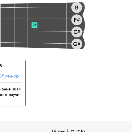
B
F
#
10
C
#
G
#
B
G
Минор
#
чание sus4
сто звучит
UkeBuddy
©
2010