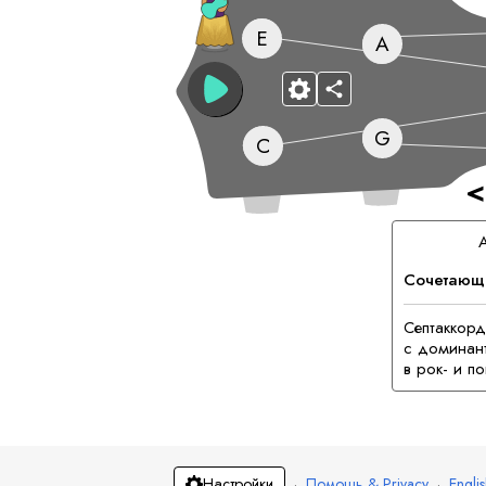
E
A
G
C
<
Сочетающ
Септаккорд
с доминант
в рок- и п
·
Помощь & Privacy
·
Engli
Настройки