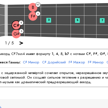
7
b
B
4
F
#
3
5
7
1
C
#
5
G
#
>
1
/
5
Аккорд
C
7sus4 имеет формулу
1, 4, 5, b7
с нотами
C
, 
F
, 
G
, 
#
#
#
#
иеся Гаммы:
C
Минор
C
Дорийский
F
Мажор
F
Минор
#
#
#
#
G
Дорийский
B
Мажор
B
Дорийский
#
 с задержанной четвёртой сочетает открытое, неразрешённое зву
овой септимой. Он создаёт сильное тяготение к разрешению и ча
оп-музыке как драматический предразрешающий аккорд.
sh