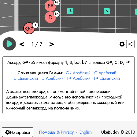
7
b
F
#
3
5
5
b
D
1
G
#
<
>
1
/
7
Аккорд
G
7b5 имеет формулу
1, 3, b5, b7
с нотами
G
, 
C
, 
D
, 
F
#
#
#
Сочетающиеся Гаммы:
G
Арабский
C
Арабский
#
C
Цыганский
D
Арабский
F
Арабский
F
Цыганский
#
#
Доминантсептаккорд с пониженной пятой - это вариация
доминантсептаккорда. Иногда его используют как проходной
аккорд в джазовых мелодиях, чтобы разрешить мажорный или
минорный септаккорд на полтона вниз.
·
Помощь & Privacy
·
English
UkeBuddy
©
2010
Настройки