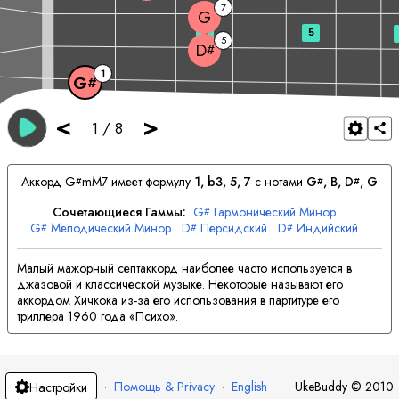
7
G
3
5
5
D
#
1
G
#
<
>
1
/
8
Аккорд
G
mM7 имеет формулу
1, b3, 5, 7
с нотами
G
, 
B
, 
D
, 
G
#
#
#
Сочетающиеся Гаммы:
G
Гармонический Минор
#
G
Мелодический Минор
D
Персидский
D
Индийский
#
#
#
G
Персидский
G
Еврейский
Малый мажорный септаккорд наиболее часто используется в
джазовой и классической музыке. Некоторые называют его
аккордом Хичкока из-за его использования в партитуре его
триллера 1960 года «Психо».
·
Помощь & Privacy
·
English
UkeBuddy
©
2010
Настройки