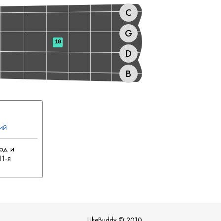
C
G
10
D
B
ий
ский
рд и
11-я
UkeBuddy
©
2010