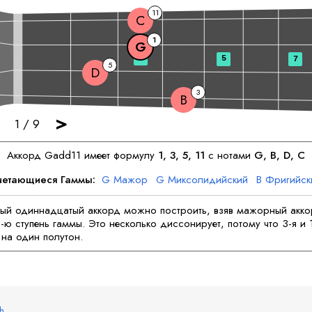
11
C
1
G
3
5
7
5
D
3
B
>
1
/
9
Аккорд
G
add11 имеет формулу
1, 3, 5, 11
с нотами
G
, 
B
, 
D
, 
C
четающиеся Гаммы:
G
Мажор
G
Миксолидийский
B
Фригийск
рийский
D
Дорийский
D
Миксолидийский
C
Мажор
C
Лидий
ый одиннадцатый аккорд можно построить, взяв мажорный акко
-ю ступень гаммы. Это несколько диссонирует, потому что 3-я и 
на один полутон.
sh