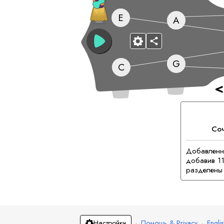
E
A
G
C
<
Со
B
Лок
Добавленн
добавив 11
разделены 
·
Помощь & Privacy
·
Engli
Настройки