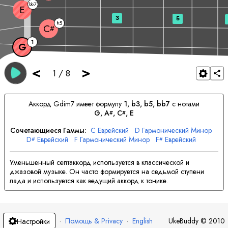
7
bb
E
3
5
5
b
C
#
1
G
<
>
1
/
8
Аккорд
G
dim7 имеет формулу
1, b3, b5, bb7
с нотами
G
, 
A
, 
C
, 
E
#
#
Сочетающиеся Гаммы:
C
Еврейский
D
Гармонический Минор
D
Еврейский
F
Гармонический Минор
F
Еврейский
#
#
G
Гармонический Минор
A
Еврейский
#
B
Гармонический Минор
Уменьшенный септаккорд используется в классической и
джазовой музыке. Он часто формируется на седьмой ступени
лада и используется как ведущий аккорд к тонике.
·
Помощь & Privacy
·
English
UkeBuddy
©
2010
Настройки