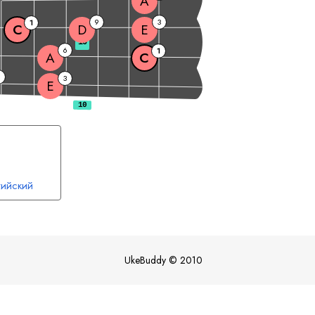
A
9
3
1
C
D
E
10
6
1
A
C
9
3
E
ийский
UkeBuddy
©
2010