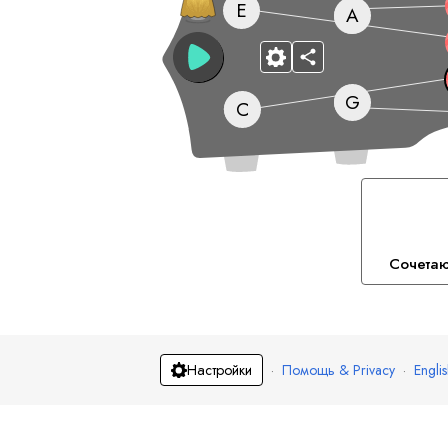
E
A
G
C
Сочета
·
Помощь & Privacy
·
Engli
Настройки