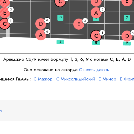
E
D
C
A
3
6
E
A
3
5
7
9
1
3
C
D
E
6
1
A
C
D
Арпеджио
C
6/9 имеет формулу
1, 3, 6, 9
с нотами
C
, 
E
, 
A
, 
D
Оно основано на аккорде
C
шесть девять
.
ющиеся Гаммы:
C
Мажор
C
Миксолидийский
E
Минор
E
Фриг
A
Минор
A
Дорийский
D
Минор
D
Дорийский
sh