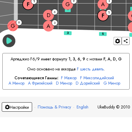
9
3
1
F
G
A
3
5
6
1
D
F
9
3
G
A
Арпеджио
F
6/9 имеет формулу
1, 3, 6, 9
с нотами
F
, 
A
, 
D
, 
G
Оно основано на аккорде
F
шесть девять
.
Сочетающиеся Гаммы:
F
Мажор
F
Миксолидийский
A
Минор
A
Фригийский
D
Минор
D
Дорийский
G
Минор
G
Дорийский
·
Помощь & Privacy
·
English
UkeBuddy
©
2010
Настройки