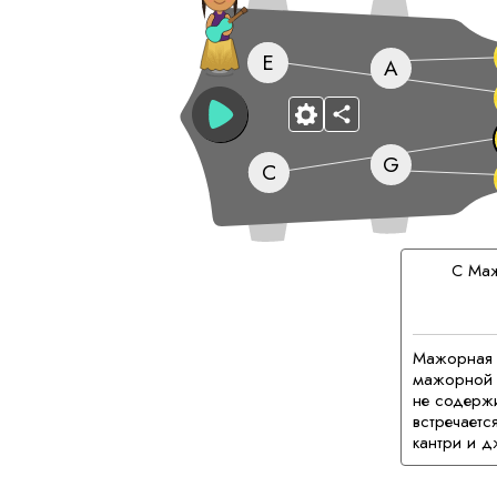
E
A
G
C
C
Маж
Мажорная п
мажорной г
не содержи
встречаетс
кантри и д