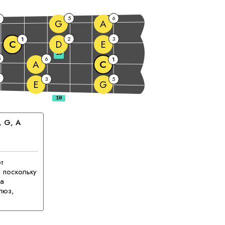
5
6
G
A
2
3
1
C
D
E
10
5
6
1
A
C
2
3
5
E
G
, 
G
, 
A
т
 поскольку
ма
люз,