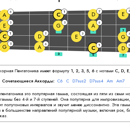
3
2
6
1
E
D
C
A
3
5
6
E
G
A
3
5
7
2
1
3
C
D
E
G
5
6
1
G
A
C
D
орная Пентатоника имеет формулу
1, 2, 3, 5, 6
с нотами
C
, 
D
, 
E
Сочетающиеся Аккорды:
C
6
C
D
7sus2
D
7sus4
A
m
A
m7
ентатоника это популярная гамма, состоящая из пяти из семи но
аммы без 4-й и 7-й ступеней. Она популярна для импровизации,
т полутоновых интервалов и звучит менее диссонантно. Эта гам
я в большинстве направлений популярной музыки, включая рок, б
жаз.