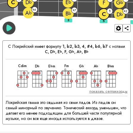
C
D
E
F
G
b
b
b
6
b
7
b
1
2
b
A
b
B
b
C
D
b
C
Локрийский имеет формулу
1, b2, b3, 4, #4, b6, b7
с нотами
C
, 
D
, 
E
, 
F
, 
G
, 
A
, 
B
b
b
b
b
b
аккорд
аккорд
аккорд
аккорд
аккорд
аккорд
аккорд
Сочетающиеся
C
dim
F
m
D
E
m
G
A
B
m
b
b
b
b
b
Аккорды:
2
показать септаккорды
Локрийская гамма это седьмая из семи ладов. Из ладов он
самый минорный по звучанию. Тонический аккорд уменьшен, что
делает его менее подходящим для большей части популярной
музыки, но он все еще иногда используется в джазе.