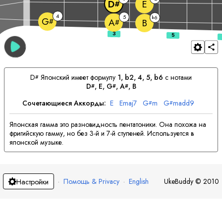
E
D
#
4
5
6
b
G
#
A
B
#
D
Японский имеет формулу
1, b2, 4, 5, b6
с нотами
#
D
, 
E
, 
G
, 
A
, 
B
#
#
#
Сочетающиеся Аккорды:
E
E
maj7
G
m
G
madd9
#
#
Японская гамма это разновидность пентатоники. Она похожа на
фригийскую гамму, но без 3-й и 7-й ступеней. Используется в
японской музыке.
·
Помощь & Privacy
·
English
UkeBuddy
©
2010
Настройки