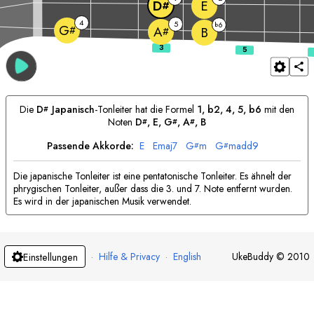
E
D
#
4
5
6
b
G
#
A
B
#
Die
D
Japanisch
-Tonleiter hat die Formel
1, b2, 4, 5, b6
mit den
#
Noten
D
, 
E
, 
G
, 
A
, 
B
#
#
#
Passende Akkorde:
E
E
maj7
G
m
G
madd9
#
#
Die japanische Tonleiter ist eine pentatonische Tonleiter. Es ähnelt der
phrygischen Tonleiter, außer dass die 3. und 7. Note entfernt wurden.
Es wird in der japanischen Musik verwendet.
·
Hilfe & Privacy
·
English
UkeBuddy
©
2010
Einstellungen