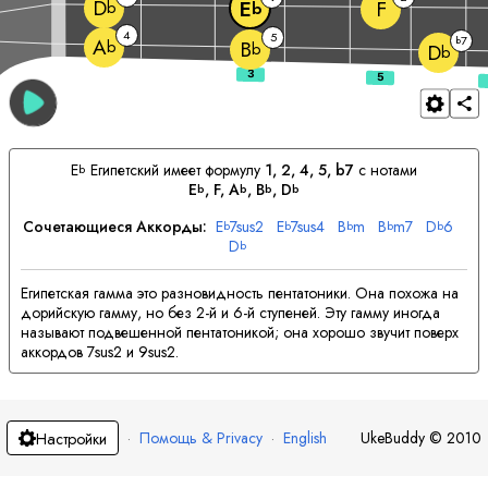
D
F
E
b
b
4
5
7
b
A
b
B
b
D
b
E
Египетский имеет формулу
1, 2, 4, 5, b7
с нотами
b
E
, 
F
, 
A
, 
B
, 
D
b
b
b
b
Сочетающиеся Аккорды:
E
7sus2
E
7sus4
B
m
B
m7
D
6
b
b
b
b
b
D
b
Египетская гамма это разновидность пентатоники. Она похожа на
дорийскую гамму, но без 2-й и 6-й ступеней. Эту гамму иногда
называют подвешенной пентатоникой; она хорошо звучит поверх
аккордов 7sus2 и 9sus2.
·
Помощь & Privacy
·
English
UkeBuddy
©
2010
Настройки