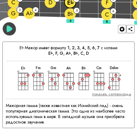
C
D
F
E
b
3
4
5
6
G
A
b
B
b
C
E
Мажор имеет формулу
1, 2, 3, 4, 5, 6, 7
с нотами
b
E
, 
F
, 
G
, 
A
, 
B
, 
C
, 
D
b
b
b
аккорд
аккорд
аккорд
аккорд
аккорд
аккорд
аккорд
Сочетающиеся
F
m
G
m
C
m
D
dim
E
A
B
b
b
b
Аккорды:
4
показать септаккорды
Мажорная гамма (также известная как Ионийский лад) - очень
популярная диатоническая гамма. Это одна из наиболее часто
используемых гамм в мире. В западной музыке она приобрела
радостное звучание.