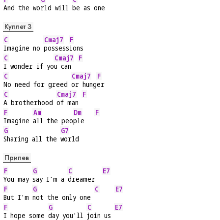
And the wo
rld will 
be as one
Куплет 3
C
Cmaj7
F
Imagine no 
possess
ions
C
Cmaj7
F
I wonder if yo
u can  
C
Cmaj7
F
No need for greed 
or hung
er
C
Cmaj7
F
A brotherhood 
of man 
F
Am
Dm
F
Imagine 
all the peo
ple   
G
G7
Sharing all the 
world
Припев
F
G
C
E7
You may 
say I'm a 
dreamer  
F
G
C
E7
But I'm 
not the only one 
F
G
C
E7
I hope some 
day you'll 
join us 