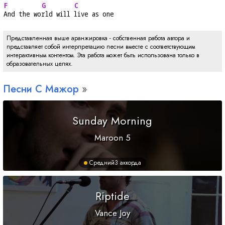
F
G
C
And the wo
rld will 
live as one
Представленная выше аранжировка - собственная работа автора и
представляет собой интерпретацию песни вместе с соответствующим
интерактивным контентом. Эта работа может быть использована только в
образовательных целях.
Песни
C
Мажор
Sunday Morning
Maroon 5
Средний
3 аккорда
Riptide
Vance Joy