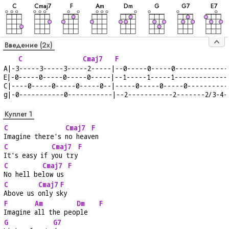
C
C
maj7
F
A
m
D
m
G
G
7
E
7
Введение (2x)
C
Cmaj7
F
A|-3-----3-----3-----2-----|--0-----0-----0-------------
E|-0-----0-----0-----0-----|--1-----1-----1-------------
C|----0-----0-----0-----0--|-----0-----0-----0----------
g|-0-----------0-----------|--2-----------2-------2/3-4-
Куплет 1
C
Cmaj7
F
Imagine there's 
no heav
en
C
Cmaj7
F
It's easy if 
you try
C
Cmaj7
F
No hell be
low us 
C
Cmaj7
F
Above us 
only s
ky
F
Am
Dm
F
Imagine 
all the peo
ple   
G
G7