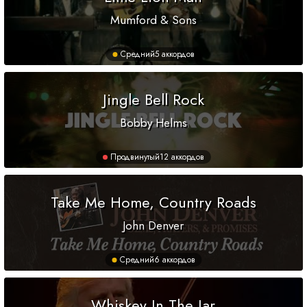
Mumford & Sons
Средний
5 аккордов
Jingle Bell Rock
Bobby Helms
Продвинутый
12 аккордов
Take Me Home, Country Roads
John Denver
Средний
6 аккордов
Whiskey In The Jar