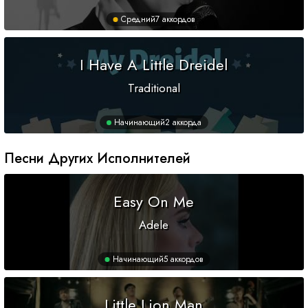
Средний
7 аккордов
I Have A Little Dreidel
Traditional
Начинающий
2 аккорда
Песни Других Исполнителей
Easy On Me
Adele
Начинающий
5 аккордов
Little Lion Man