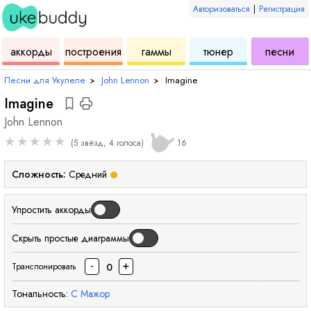
Авторизоваться
|
Регистрация
для
инструмент
аккордов
для
для
дл
аккорды
построения
гаммы
тюнер
песни
укулеле
для
укулеле
укулеле
ук
Песни для Укулеле
›
John Lennon
›
Imagine
Imagine
John Lennon
★
★
★
★
★
(5 звёзд, 4 голоса)
16
Сложность:
Средний
Упростить аккорды
Скрыть простые диаграммы
-
+
0
Транспонировать
Тональность:
C
Мажор
аккорд
аккорд
аккорд
аккорд
аккорд
аккорд
аккорд
акк