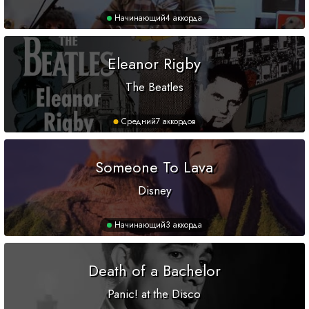
Начинающий
4 аккорда
Eleanor Rigby
The Beatles
Средний
7 аккордов
Someone To Lava
Disney
Начинающий
3 аккорда
Death of a Bachelor
Panic! at the Disco