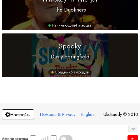
The Dubliners
Начинающий
4 аккорда
Spooky
Dusty Springfield
Средний
5 аккордов
·
Помощь & Privacy
·
English
UkeBuddy
©
2010
Настройки
-
+
Автопрокрутка