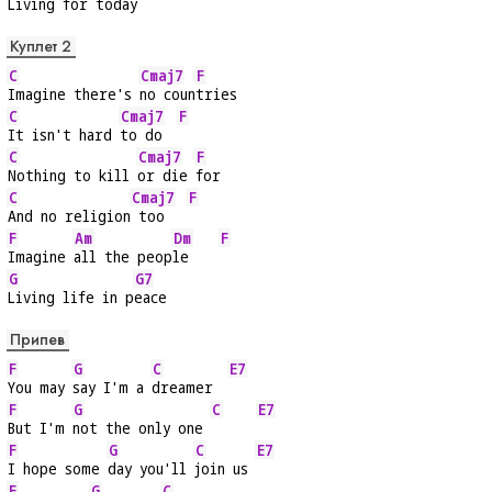
Living for to
day
Куплет 2
C
Cmaj7
F
Imagine there's 
no coun
tries
C
Cmaj7
F
It isn't hard 
to do  
C
Cmaj7
F
Nothing to kill 
or die 
for
C
Cmaj7
F
And no religion
 too   
F
Am
Dm
F
Imagine 
all the peop
le    
G
G7
Living life in p
eace
Припев
F
G
C
E7
You may 
say I'm a 
dreamer  
F
G
C
E7
But I'm 
not the only one 
F
G
C
E7
I hope some 
day you'll 
join us 
F
G
C