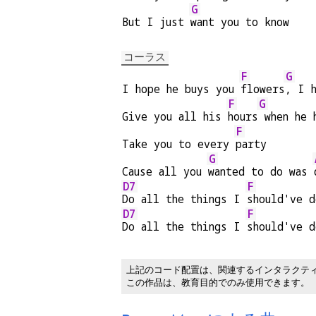
G
But I just 
want you to know
コーラス
F
G
I hope he buys you 
flowers
, I 
F
G
Give you all his 
hours
 when he 
F
Take you to every 
party
G
Cause all you 
wanted to do was 
D7
F
Do all the things I 
should've d
D7
F
Do all the things I 
should've d
上記のコード配置は、関連するインタラクテ
この作品は、教育目的でのみ使用できます。