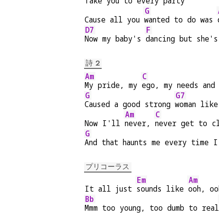
Take you to every 
party
G
Cause all you 
wanted to do was 
D7
F
Now my baby's 
dancing but she's
詩 2
Am
C
My pride, my 
ego, my needs and
G
G7
Caused a good strong 
woman like
Am
C
Now I'll 
never, 
never get to c
G
And that haunts me every time I
プリコーラス
Em
Am
It all just 
sounds like 
ooh, oo
Bb
Mmm too young, too dumb to real