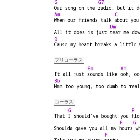
G
G7
Our song on the 
radio, but it d
Am
C
When our friends talk 
about you
Dm
All it does is just 
tear me do
G
Cause my heart breaks a little 
プリコーラス
Em
Am
It all just 
sounds like 
ooh, oo
Bb
Mmm too young, too dumb to real
コーラス
G
F
That 
I should've bought you 
flo
F
G
Shoulda gave you all my 
hours
 w
F