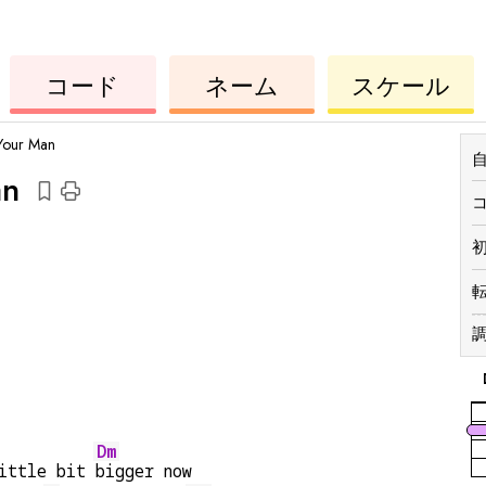
コ
ー
ウ
コ
ウ
コード
ネーム
スケール
ク
ー
ク
ド
レ
ド
レ
レ
レ
Your Man
an
調
Dm
ittle bit 
bigger now