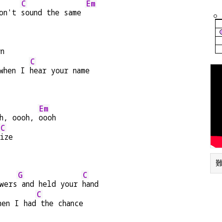
C
Em
on't 
sound the same 
wn
C
when I 
hear your name
Em
h, oooh, 
oooh
C
ize
難
G
C
wers
 and held your 
hand
C
hen I had
 the chance