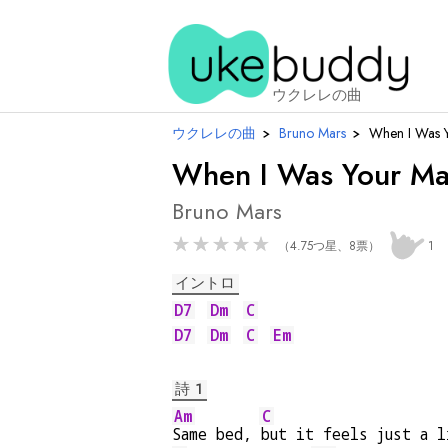
ウクレレの曲
ウクレレの曲
›
Bruno Mars
›
When I Was 
When I Was Your M
Bruno Mars
★
★
★
★
★
（4.75つ星、8票）
1
イントロ
D7
Dm
C
D7
Dm
C
Em
詩 1
Am
C
Same bed, 
but it feels just a l