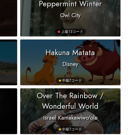
Peppermint Winter
Owl City
上級
13コード
Hakuna Matata
Disney
中級
7コード
Over The Rainbow /
Wonderful World
Israel Kamakawiwo'ole
中級
7コード