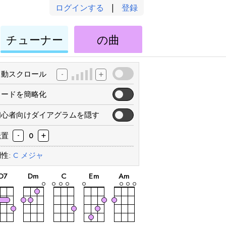
ログインする
|
登録
ウ
ウ
チューナー
の曲
ク
ク
レ
レ
レ
レ
-
+
自動スクロール
コードを簡略化
初心者向けダイアグラムを隠す
-
+
転置
0
性:
C
メジャ
和
和
和
和
和
音
音
音
音
音
D
7
D
m
C
E
m
A
m
和
和
和
和
和