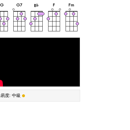
音
音
音
音
音
G
G
7
F
F
m
B
b
易度:
中級