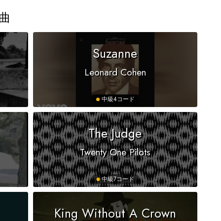
曲
Suzanne
Leonard Cohen
中級
4コード
The Judge
Twenty One Pilots
中級
7コード
King Without A Crown