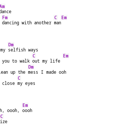
Am
dance
Fm
C
Em
 
dancing with another 
man
Dm
 my 
selfish ways
C
Em
 you to walk 
out my life 
Dm
lean up the 
mess I made ooh
C
 close 
my eyes
Em
h, oooh, 
oooh
C
ize