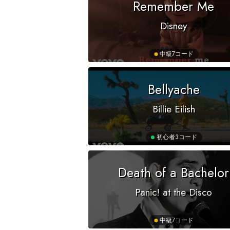
Remember Me
Disney
中級
7コード
Bellyache
Billie Eilish
初心者
3コード
Death of a Bachelor
Panic! at the Disco
中級
7コード