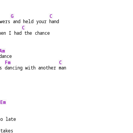
G
C
wers
 and held your 
hand
C
hen I had
 the chance
Am
dance
Fm
C
s 
dancing with another 
man
Em
oo late
stakes