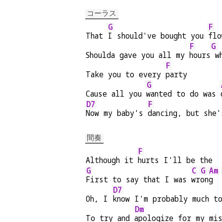
コーラス
G
F
That 
I should've bought you 
flo
F
G
Shoulda gave you all my 
hours
 w
F
Take you to every 
party
G
Cause all you 
wanted to do was 
D7
F
Now my baby's 
dancing, but she'
間奏
F
Although it 
hurts I'll be the
G
C
G
Am
First to say that I was 
wr
on
g  
D7
Oh, I 
know I'm probably much t
Dm
To try and 
apologize for my mi