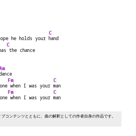
C
hope he holds your 
hand
C
has
 the chance
Am
dance
Fm
C
one
 when I was your 
man
Fm
C
one
 when I was your 
man
ィブコンテンツとともに、曲の解釈としての作者自身の作品です。