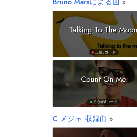
Bruno Marsによる曲
Talking To The Moo
上級
8コード
Count On Me
初心者
6コード
C
メジャ 収録曲