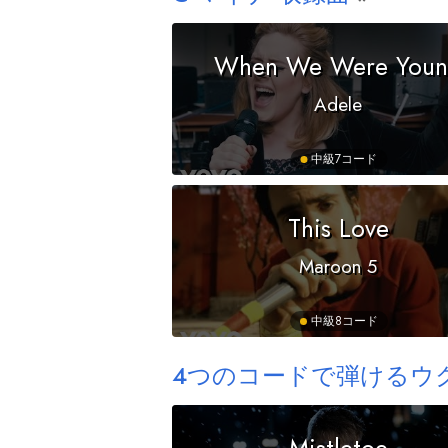
When We Were You
Adele
中級
7コード
This Love
Maroon 5
中級
8コード
4つのコードで弾けるウ
Mistletoe