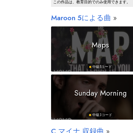
この作品は、教育目的でのみ使用できます。
Maroon 5による曲
Maps
中級
5コード
Sunday Morning
中級
3コード
C
マイナ 収録曲