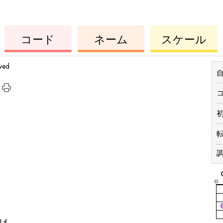
コ
ー
ウ
コ
ウ
コード
ネーム
スケール
ク
ー
ク
ド
レ
ド
レ
レ
レ
oved
調