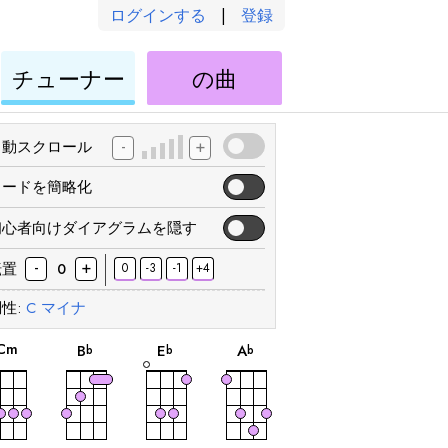
ログインする
|
登録
ウ
ウ
チューナー
の曲
ク
ク
レ
レ
レ
レ
-
+
自動スクロール
コードを簡略化
初心者向けダイアグラムを隠す
-
+
転置
0
-3
-1
+4
0
性:
C
マイナ
和
和
和
和
音
音
音
音
C
m
B
E
A
b
b
b