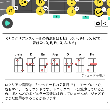
D
E
C
F
#
#
4
#
6
b
7
b
G
1
A
B
C
#
C
ロクリアン
スケールの構成音は
1, b2, b3, 4, #4, b6, b7
で、
#
音は
C
, 
D
, 
E
, 
F
, 
G
, 
A
, 
B
です
#
#
和
和
和
和
和
和
和
マ
音
音
音
音
音
音
音
D
E
m
G
A
B
m
C
dim
F
m
#
#
ッ
チ
ン
グ
和
音：
7thコードを表示
ロクリアン音階は、7 つのモードの 7 番目です。モードの中で、
最もマイナーなサウンドです。トニックコードは減少しているた
め、ほとんどのポピュラー音楽には適していませんが、ジャズで
はまだ使用されることがあります.