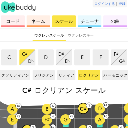
ログインする
|
登録
ウ
コ
ウ
ウ
ウ
コード
ネーム
スケール
チューナ
の曲
ク
ー
ク
ク
ク
ー
レ
ド
レ
レ
レ
レ
レ
レ
レ
ウクレレスケール
ウクレレのキー
ロクリアンスケール
ロクリアンスケール
ロクリアンスケール
ロクリアンス
ロクリアンスケール
ロクリアンスケール
ロクリ
C
D
F
#
#
#
ロクリアンスケール
ロクリアンスケール
ロク
C
D
E
F
D
E
G
b
b
b
#
スケール
C#
スケール
C#
スケール
C#
スケール
C#
スケール
ミクソリディアン
フリジアン
リディア
ロクリアン
ハーモニック
C
ロクリアン スケール
#
2
1
b
6
7
b
b
D
C
A
B
#
3
4
4
6
b
#
b
E
G
A
F
#
3
5
2
1
b
3
4
b