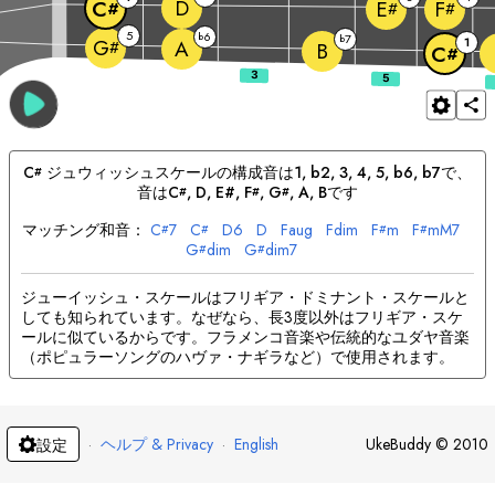
D
C
E
F
#
#
#
5
6
b
7
b
1
G
A
#
B
C
#
C
ジュウィッシュ
スケールの構成音は
1, b2, 3, 4, 5, b6, b7
で、
#
音は
C
, 
D
, E#, 
F
, 
G
, 
A
, 
B
です
#
#
#
マッチング和音：
C
7
C
D
6
D
F
aug
F
dim
F
m
F
mM7
#
#
#
#
G
dim
G
dim7
#
#
ジューイッシュ・スケールはフリギア・ドミナント・スケールと
しても知られています。なぜなら、長3度以外はフリギア・スケ
ールに似ているからです。フラメンコ音楽や伝統的なユダヤ音楽
（ポピュラーソングのハヴァ・ナギラなど）で使用されます。
·
ヘルプ & Privacy
·
English
UkeBuddy
©
2010
設定