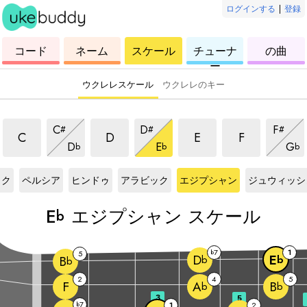
ログインする
|
登録
ウ
コ
ウ
ウ
ウ
コード
ネーム
スケール
チューナ
の曲
ク
ー
ク
ク
ク
ー
レ
ド
レ
レ
レ
レ
レ
レ
レ
ウクレレスケール
ウクレレのキー
エジプシャンスケール
エジプシャンスケール
エジプシャンスケール
エジプシャン
エジプシャンスケール
エジプシャンスケール
エジプ
C
D
F
#
#
#
エジプシャンスケール
エジプシャンスケール
エジ
C
D
E
F
D
E
G
b
b
b
Eb
スケール
Eb
スケール
Eb
スケール
Eb
スケール
Eb
スケール
ック
ペルシア
ヒンドゥ
アラビック
エジプシャン
ジュウィッシ
E
エジプシャン スケール
b
7
1
b
5
D
E
b
b
B
b
2
4
5
F
A
B
b
b
3
5
7
b
1
2