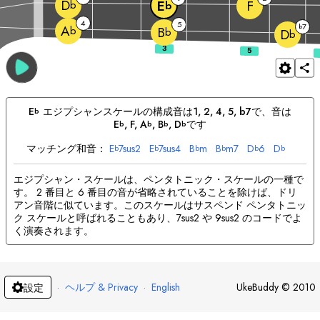
D
F
E
b
b
4
5
7
b
A
b
B
b
D
b
E
エジプシャン
スケールの構成音は
1, 2, 4, 5, b7
で、音は
b
E
, 
F
, 
A
, 
B
, 
D
です
b
b
b
b
マッチング和音：
E
7sus2
E
7sus4
B
m
B
m7
D
6
D
b
b
b
b
b
b
エジプシャン・スケールは、ペンタトニック・スケールの一種で
す。 2 番目と 6 番目の音が省略されていることを除けば、ドリ
アン音階に似ています。このスケールはサスペンド ペンタトニッ
ク スケールと呼ばれることもあり、7sus2 や 9sus2 のコードでよ
く演奏されます。
·
ヘルプ & Privacy
·
English
UkeBuddy
©
2010
設定