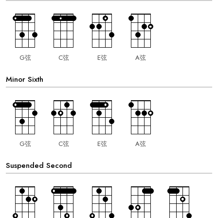
G弦
C弦
E弦
A弦
Minor Sixth
G弦
C弦
E弦
A弦
Suspended Second