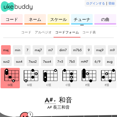
ログインする
|
登録
ウ
コ
ウ
ウ
ウ
コード
ネーム
スケール
チューナ
の曲
ク
ー
ク
ク
ク
ー
レ
ド
レ
レ
レ
レ
レ
レ
レ
コード
アルペジオ
コードフォーム
コード表
A#
和音
A#
和音
A#
和音
A#
和音
A#
和音
A#
和音
A#
和音
A#
和音
A#
和音
A#
和音
maj
min
7
maj7
m7
dim7
m7b5
9
maj9
m9
A#
和音
A#
和音
A#
和音
A#
和音
A#
和音
A#
和音
A#
和音
A#
和音
A#
和音
sus2
sus4
7sus2
7sus4
7+5
7b5
mM7
6/9
aug
G弦
G弦
C弦
C弦
E弦
E弦
A
和音
#
▾
A
長三和音
#
1