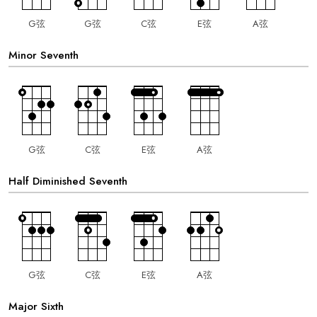
G弦
G弦
C弦
E弦
A弦
Minor Seventh
G弦
C弦
E弦
A弦
Half Diminished Seventh
G弦
C弦
E弦
A弦
Major Sixth