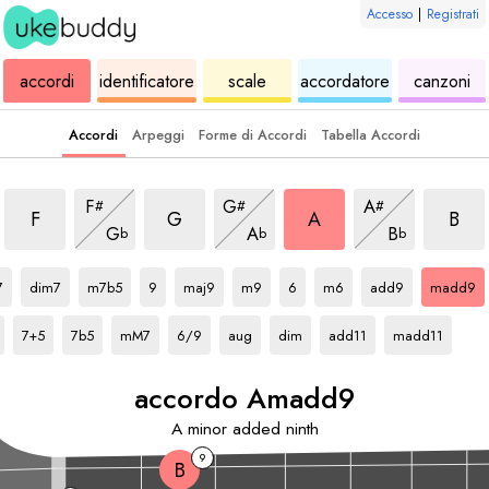
Accesso
|
Registrati
ukulele
di
ukulele
ukulele
di
accordi
identificatore
scale
accordatore
canzoni
accordi
uk
Accordi
Arpeggi
Forme di Accordi
Tabella Accordi
o
accordo
madd9
accordo
madd9
accordo
madd9
accord
madd9
accordo
madd9
accordo
madd9
accordo
madd9
F
G
A
#
#
#
accordo
madd9
accordo
madd9
accordo
madd9
F
G
A
B
G
A
B
b
b
b
cordo
accordo
A
A
accordo
A
accordo
accordo
A
A
accordo
accordo
A
accordo
A
accordo
A
A
accordo
7
dim7
m7b5
9
maj9
m9
6
m6
add9
madd9
rdo
A
accordo
accordo
A
accordo
A
A
accordo
accordo
A
accordo
A
accordo
A
A
accordo
A
7+5
7b5
mM7
6/9
aug
dim
add11
madd11
accordo
A
madd9
A
minor added ninth
9
B