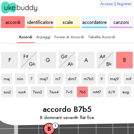
Accesso
|
Registrati
ukulele
di
ukulele
ukulele
di
accordi
identificatore
scale
accordatore
canzoni
accordi
uk
Accordi
Arpeggi
Forme di Accordi
Tabella Accordi
o
accordo
7b5
accordo
7b5
accordo
7b5
accord
7b5
accordo
7b5
accordo
7b5
accordo
7b5
F
G
A
#
#
#
accordo
7b5
accordo
7b5
accordo
7b5
F
G
A
B
G
A
B
b
b
b
accordo
accordo
B
accordo
B
accordo
B
B
accordo
accordo
B
B
accordo
B
accordo
accordo
B
B
acc
maj
min
7
maj7
m7
dim7
m7b5
9
maj9
m9
accordo
accordo
B
accordo
B
B
accordo
B
accordo
accordo
B
accordo
B
B
accordo
accor
B
sus2
sus4
7sus2
7sus4
7+5
7b5
mM7
6/9
aug
accordo
B
7b5
B
dominant seventh flat five
1
B