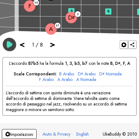
5
b
F
3
5
3
D
#
7
b
A
<
>
1
/
8
L'accordo
B
7b5
ha la formula
1, 3, b5, b7
con le note
B
, 
D
, 
F
, 
A
#
Scale Corrispondenti:
B
Arabo
D
Arabo
D
Nomade
#
#
F
Arabo
A
Arabo
A
Nomade
L'accordo di settima con quinta diminuita è una variazione
dell'accordo di settima di dominante. Viene talvolta usato come
accordo di passaggio nel jazz, risolvendo su un accordo di settima
maggiore o minore un semitono sotto.
·
Aiuto & Privacy
·
English
UkeBuddy
©
2010
Impostazioni